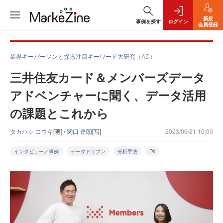
新規
事例を探す
ログイン
会員登録
業界キーパーソンと探る注目キーワード大研究
（AD）
三井住友カード＆メンバーズデータ
アドベンチャーに聞く、データ活用
の課題とこれから
タカハシ コウキ
[著] /
関口 達朗
[写]
2023/06/21 10:00
インタビュー／事例
データドリブン
分析手法
DX