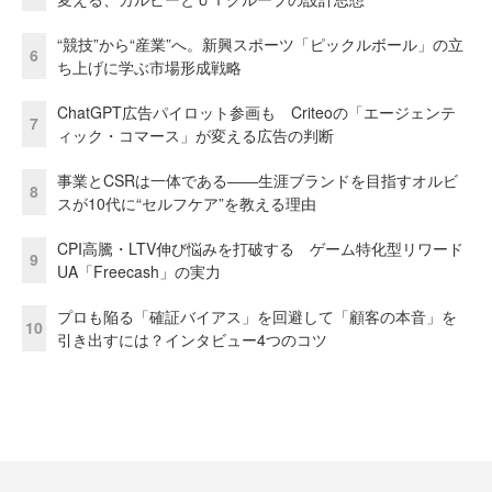
“競技”から“産業”へ。新興スポーツ「ピックルボール」の立
6
ち上げに学ぶ市場形成戦略
ChatGPT広告パイロット参画も Criteoの「エージェンテ
7
ィック・コマース」が変える広告の判断
事業とCSRは一体である――生涯ブランドを目指すオルビ
8
スが10代に“セルフケア”を教える理由
CPI高騰・LTV伸び悩みを打破する ゲーム特化型リワード
9
UA「Freecash」の実力
プロも陥る「確証バイアス」を回避して「顧客の本音」を
10
引き出すには？インタビュー4つのコツ