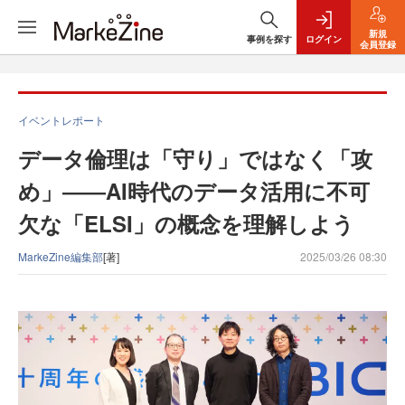
新規
事例を探す
ログイン
会員登録
イベントレポート
データ倫理は「守り」ではなく「攻
め」――AI時代のデータ活用に不可
欠な「ELSI」の概念を理解しよう
MarkeZine編集部
[著]
2025/03/26 08:30