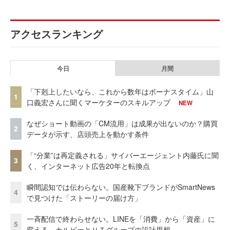
アクセスランキング
今日
月間
「下剋上したいなら、これから数年はボーナスタイム」山
1
口義宏さんに聞くマーケターのスキルアップ
NEW
なぜショート動画の「CM流用」は成果が出ないのか？購買
2
データが示す、店頭売上を動かす条件
「“分業”は再定義される」サイバーエージェント内藤氏に聞
3
く、インターネット広告20年と転換点
瞬間認知では伝わらない。国産靴下ブランドがSmartNews
4
で見つけた「ストーリーの届け方」
一斉配信で終わらせない。LINEを「消費」から「資産」に
5
変える、カルビーとＵＴグループの設計思想