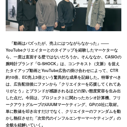
「動画はバズったが、売上にはつながらなかった」——
YouTubeクリエイターとのタイアップを経験したマーケターな
ら、一度は直面する壁ではないだろうか。そんななか、CASIOの
腕時計ブランド「G-SHOCK」は、コンテキスト（文脈）を捉え
たタイアップ動画とYouTube広告の掛け合わせによって、CTR
約10倍、EC売上3倍という驚異的な成果を記録した。特筆すべき
は、広告配信後にファンから「クリエイターを応援してくれてあ
りがとう」とブランドが感謝されるほどの深い態度変容を生み出
した点だ。今回は、プロジェクトに関わったカシオ計算機、フリ
ークアウトグループのUUUMマーケティング、GPの3社に取材。
単に数値を叩き出すだけでなく、クリエイターのファンダムを動
かし熱狂させた「次世代のインフルエンサーマーケティング」の
全貌を紐解いていく。