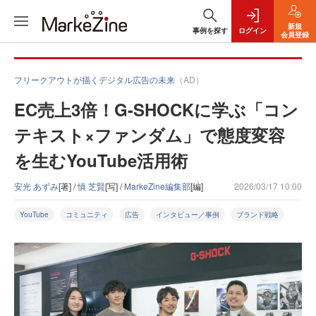
新規
事例を探す
ログイン
会員登録
フリークアウトが描くデジタル広告の未来
（AD）
EC売上3倍！G-SHOCKに学ぶ「コン
テキスト×ファンダム」で態度変容
を生むYouTube活用術
安光 あずみ
[著] /
慎 芝賢
[写] /
MarkeZine編集部
[編]
2026/03/17 10:00
YouTube
コミュニティ
広告
インタビュー／事例
ブランド戦略