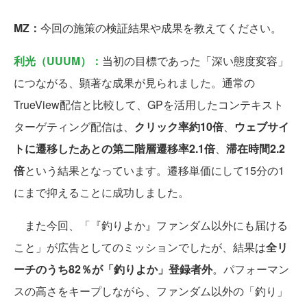
MZ：
今回の施策の検証結果や成果を教えてください。
利光（UUUM）：
当初の目標であった「深い態度変容」
につながる、顕著な成果が見られました。通常の
TrueView配信と比較して、GPを活用したコンテキスト
ターゲティング配信は、
クリック率約10倍
、
ウェブサイ
トに遷移したあとの第二階層遷移率2.1倍
、
滞在時間2.2
倍
という結果となっています。遷移単価にして15分の1
にまで抑えることに成功しました。
また今回、「『釣りよか』ファンダム以外にも届ける
こと」が広告としてのミッションでしたが、結果は
全リ
ーチのうち82％が「釣りよか」登録者外
。パフォーマン
スの高さをキープしながら、ファンダム以外の「釣り」