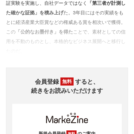
証実験を実施し、自社データではなく
「第三者が計測し
た確かな証拠」を積み上げ
た。3年目にはその実績をも
とに経済産業大臣賞などの権威ある賞を相次いで獲得。
この
「公的なお墨付き」を得た
ことで、素材としての信
用を不動のものとし、本格的なビジネス展開へと移行し
たのだ。
会員登録
すると、
無料
続きをお読みいただけます
新規会員登録
のご案内
無料