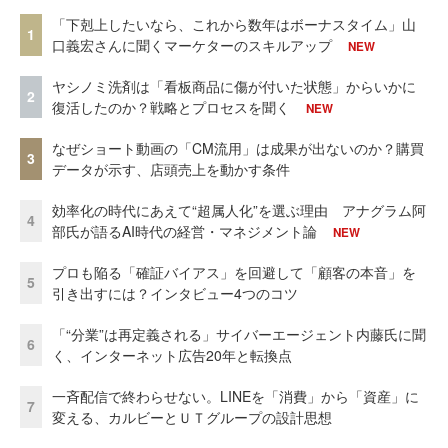
「下剋上したいなら、これから数年はボーナスタイム」山
1
口義宏さんに聞くマーケターのスキルアップ
NEW
ヤシノミ洗剤は「看板商品に傷が付いた状態」からいかに
2
復活したのか？戦略とプロセスを聞く
NEW
なぜショート動画の「CM流用」は成果が出ないのか？購買
3
データが示す、店頭売上を動かす条件
効率化の時代にあえて“超属人化”を選ぶ理由 アナグラム阿
4
部氏が語るAI時代の経営・マネジメント論
NEW
プロも陥る「確証バイアス」を回避して「顧客の本音」を
5
引き出すには？インタビュー4つのコツ
「“分業”は再定義される」サイバーエージェント内藤氏に聞
6
く、インターネット広告20年と転換点
一斉配信で終わらせない。LINEを「消費」から「資産」に
7
変える、カルビーとＵＴグループの設計思想