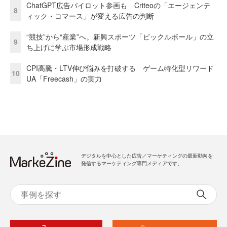
ChatGPT広告パイロット参画も Criteoの「エージェンテ
8
ィック・コマース」が変える広告の判断
“競技”から“産業”へ。新興スポーツ「ピックルボール」の立
9
ち上げに学ぶ市場形成戦略
CPI高騰・LTV伸び悩みを打破する ゲーム特化型リワード
10
UA「Freecash」の実力
デジタルを中心とした広告／マーケティングの最新動向を
発信するマーケティング専門メディアです。