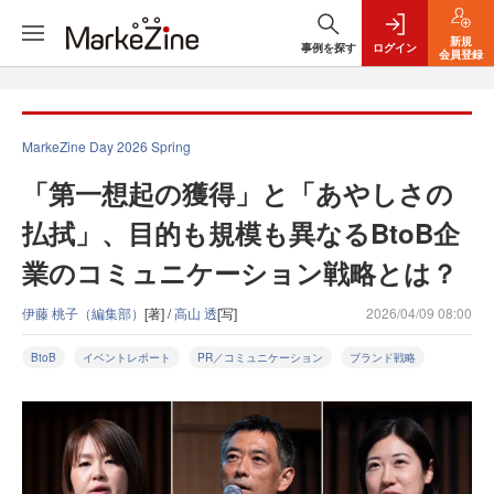
新規
事例を探す
ログイン
会員登録
MarkeZine Day 2026 Spring
「第一想起の獲得」と「あやしさの
払拭」、目的も規模も異なるBtoB企
業のコミュニケーション戦略とは？
伊藤 桃子（編集部）
[著] /
高山 透
[写]
2026/04/09 08:00
BtoB
イベントレポート
PR／コミュニケーション
ブランド戦略