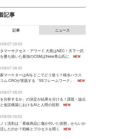
着記事
記事
ニュース
/08/07 09:00
タマーサクセス・アワード 大賞はNEC！天下一武
を勝ち抜いた最強のCSMはfreee青山氏に
NEW
/08/07 08:30
家マーケターはAIをどこでどう使う？積水ハウス
コム CROが実践する「5Sフレームワーク」
NEW
/08/07 08:00
を分析するか」の決定が結果を分ける！課題・論点
と仮説構築におけるAIと人間の役割
NEW
/08/06 09:00
ノミ洗剤は「看板商品に傷が付いた状態」からいか
活したのか？戦略とプロセスを聞く
NEW