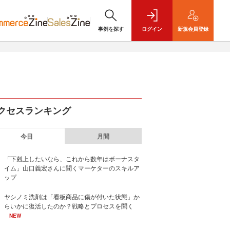
事例を探す
ログイン
新規
会員登録
クセスランキング
今日
月間
「下剋上したいなら、これから数年はボーナスタ
イム」山口義宏さんに聞くマーケターのスキルア
ップ
ヤシノミ洗剤は「看板商品に傷が付いた状態」か
らいかに復活したのか？戦略とプロセスを聞く
NEW