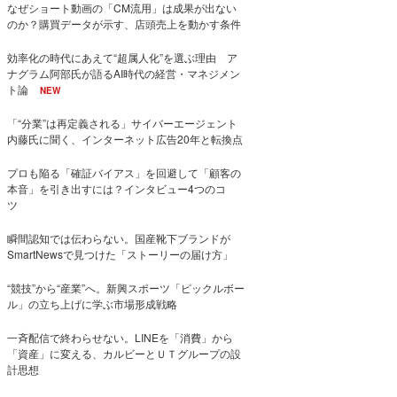
なぜショート動画の「CM流用」は成果が出ない
のか？購買データが示す、店頭売上を動かす条件
効率化の時代にあえて“超属人化”を選ぶ理由 ア
ナグラム阿部氏が語るAI時代の経営・マネジメン
ト論
NEW
「“分業”は再定義される」サイバーエージェント
内藤氏に聞く、インターネット広告20年と転換点
プロも陥る「確証バイアス」を回避して「顧客の
本音」を引き出すには？インタビュー4つのコ
ツ
瞬間認知では伝わらない。国産靴下ブランドが
SmartNewsで見つけた「ストーリーの届け方」
“競技”から“産業”へ。新興スポーツ「ピックルボー
ル」の立ち上げに学ぶ市場形成戦略
一斉配信で終わらせない。LINEを「消費」から
「資産」に変える、カルビーとＵＴグループの設
計思想