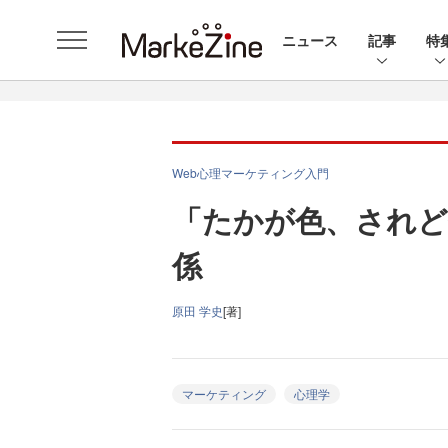
ニュース
記事
特
Web心理マーケティング入門
「たかが色、されど
係
原田 学史
[著]
マーケティング
心理学