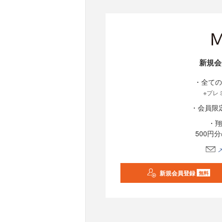
新規会
・全ての
※プレ
・会員限
・翔
500円
新規会員登録
無料