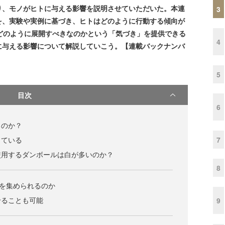
、モノがヒトに与える影響を説明させていただいた。本連
3
を、実験や実例に基づき、ヒトはどのように行動する傾向が
どのように展開すべきなのかという「気づき」を提供できる
4
に与える影響について解説していこう。【連載バックナンバ
5
目次
6
るのか？
7
じている
使用するダンボールは白が多いのか？
8
”を集められるのか
せることも可能
9