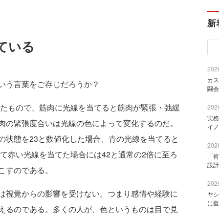
新
ている
2026
カス
いう言葉をご存じだろうか？
闘会
したもので、筋肉に光線を当てると筋肉が緊張・弛緩
2026
実務
肉の緊張度合いは光線の色によって変化するのだ。
イノ
の状態を23と数値化した場合、青の光線を当てると
2026
して赤い光線を当てた場合には42と通常の2倍に至ろ
「何
設計
こすのである。
2026
は視覚からの影響を受けない。つまり感情や経験に
ヤシ
に復
えるのである。多くの人が、色というものは目で見