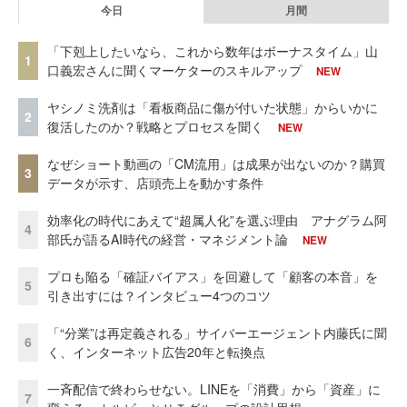
今日
月間
「下剋上したいなら、これから数年はボーナスタイム」山
1
口義宏さんに聞くマーケターのスキルアップ
NEW
ヤシノミ洗剤は「看板商品に傷が付いた状態」からいかに
2
復活したのか？戦略とプロセスを聞く
NEW
なぜショート動画の「CM流用」は成果が出ないのか？購買
3
データが示す、店頭売上を動かす条件
効率化の時代にあえて“超属人化”を選ぶ理由 アナグラム阿
4
部氏が語るAI時代の経営・マネジメント論
NEW
プロも陥る「確証バイアス」を回避して「顧客の本音」を
5
引き出すには？インタビュー4つのコツ
「“分業”は再定義される」サイバーエージェント内藤氏に聞
6
く、インターネット広告20年と転換点
一斉配信で終わらせない。LINEを「消費」から「資産」に
7