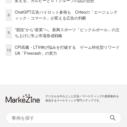
変える、カルビーとＵＴグループの設計思想
ChatGPT広告パイロット参画も Criteoの「エージェンテ
8
ィック・コマース」が変える広告の判断
“競技”から“産業”へ。新興スポーツ「ピックルボール」の立
9
ち上げに学ぶ市場形成戦略
CPI高騰・LTV伸び悩みを打破する ゲーム特化型リワード
10
UA「Freecash」の実力
デジタルを中心とした広告／マーケティングの最新動向を
発信するマーケティング専門メディアです。