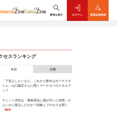
事例を探す
ログイン
新規
会員登録
クセスランキング
今日
月間
「下剋上したいなら、これから数年はボーナスタ
イム」山口義宏さんに聞くマーケターのスキルア
ップ
ヤシノミ洗剤は「看板商品に傷が付いた状態」か
らいかに復活したのか？戦略とプロセスを聞く
NEW