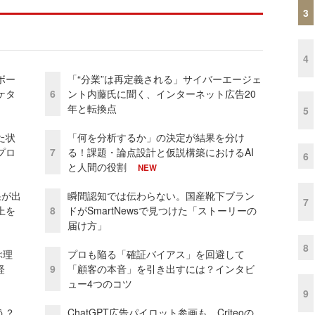
3
4
ボー
「“分業”は再定義される」サイバーエージェ
ケタ
6
ント内藤氏に聞く、インターネット広告20
年と転換点
5
た状
「何を分析するか」の決定が結果を分け
プロ
7
る！課題・論点設計と仮説構築におけるAI
6
と人間の役割
NEW
果が出
瞬間認知では伝わらない。国産靴下ブラン
7
上を
8
ドがSmartNewsで見つけた「ストーリーの
届け方」
8
ぶ理
プロも陥る「確証バイアス」を回避して
経
9
「顧客の本音」を引き出すには？インタビ
ュー4つのコツ
9
う？
ChatGPT広告パイロット参画も Criteoの