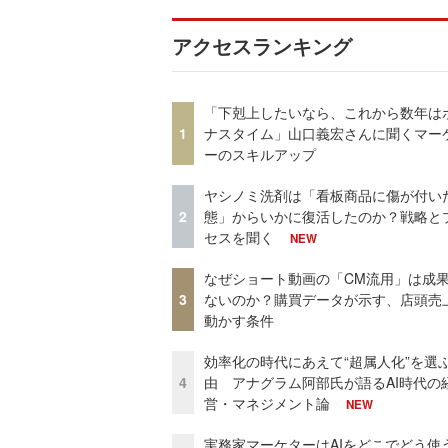
アクセスランキング
「下剋上したいなら、これから数年は
1
ナスタイム」山口義宏さんに聞くマー
ーのスキルアップ
ヤシノミ洗剤は「看板商品に傷が付い
2
態」からいかに復活したのか？戦略と
セスを聞く
NEW
なぜショート動画の「CM流用」は成
3
ないのか？購買データが示す、店頭売
動かす条件
効率化の時代にあえて“超属人化”を選
4
由 アナグラム阿部氏が語るAI時代の
営・マネジメント論
NEW
実務家マーケターはAIをどこでどう使