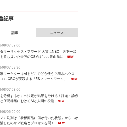
着記事
記事
ニュース
/08/07 09:00
タマーサクセス・アワード 大賞はNEC！天下一武
を勝ち抜いた最強のCSMはfreee青山氏に
NEW
/08/07 08:30
家マーケターはAIをどこでどう使う？積水ハウス
コム CROが実践する「5Sフレームワーク」
NEW
/08/07 08:00
を分析するか」の決定が結果を分ける！課題・論点
と仮説構築におけるAIと人間の役割
NEW
/08/06 09:00
ノミ洗剤は「看板商品に傷が付いた状態」からいか
活したのか？戦略とプロセスを聞く
NEW