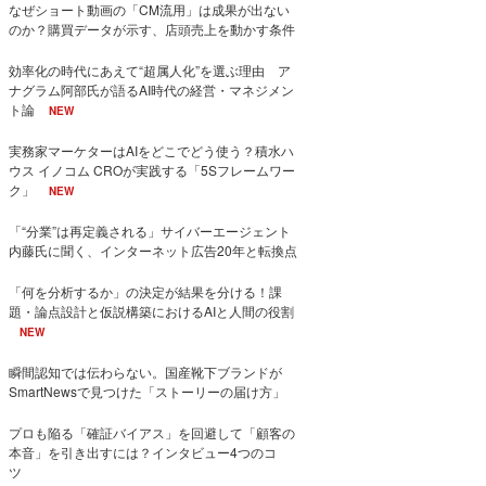
なぜショート動画の「CM流用」は成果が出ない
のか？購買データが示す、店頭売上を動かす条件
効率化の時代にあえて“超属人化”を選ぶ理由 ア
ナグラム阿部氏が語るAI時代の経営・マネジメン
ト論
NEW
実務家マーケターはAIをどこでどう使う？積水ハ
ウス イノコム CROが実践する「5Sフレームワー
ク」
NEW
「“分業”は再定義される」サイバーエージェント
内藤氏に聞く、インターネット広告20年と転換点
「何を分析するか」の決定が結果を分ける！課
題・論点設計と仮説構築におけるAIと人間の役割
NEW
瞬間認知では伝わらない。国産靴下ブランドが
SmartNewsで見つけた「ストーリーの届け方」
プロも陥る「確証バイアス」を回避して「顧客の
本音」を引き出すには？インタビュー4つのコ
ツ