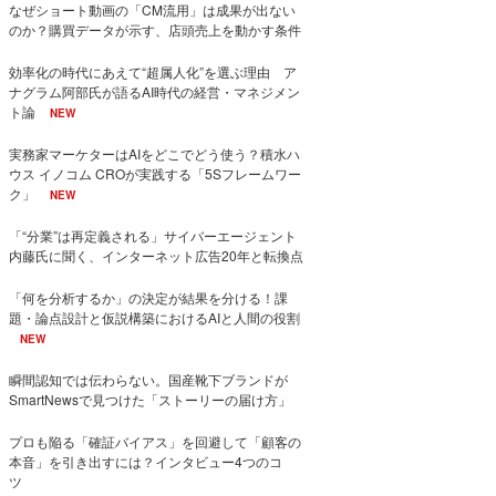
なぜショート動画の「CM流用」は成果が出ない
のか？購買データが示す、店頭売上を動かす条件
効率化の時代にあえて“超属人化”を選ぶ理由 ア
ナグラム阿部氏が語るAI時代の経営・マネジメン
ト論
NEW
実務家マーケターはAIをどこでどう使う？積水ハ
ウス イノコム CROが実践する「5Sフレームワー
ク」
NEW
「“分業”は再定義される」サイバーエージェント
内藤氏に聞く、インターネット広告20年と転換点
「何を分析するか」の決定が結果を分ける！課
題・論点設計と仮説構築におけるAIと人間の役割
NEW
瞬間認知では伝わらない。国産靴下ブランドが
SmartNewsで見つけた「ストーリーの届け方」
プロも陥る「確証バイアス」を回避して「顧客の
本音」を引き出すには？インタビュー4つのコ
ツ