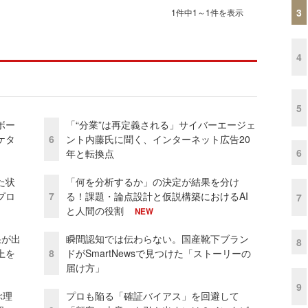
3
1件中1～1件を表示
4
5
ボー
「“分業”は再定義される」サイバーエージェ
ケタ
6
ント内藤氏に聞く、インターネット広告20
6
年と転換点
た状
「何を分析するか」の決定が結果を分け
プロ
7
る！課題・論点設計と仮説構築におけるAI
7
と人間の役割
NEW
果が出
瞬間認知では伝わらない。国産靴下ブラン
8
上を
8
ドがSmartNewsで見つけた「ストーリーの
届け方」
9
ぶ理
プロも陥る「確証バイアス」を回避して