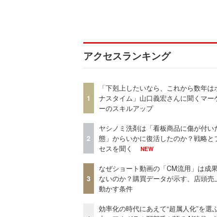
アクセスランキング
「下剋上したいなら、これから数年は
1
ナスタイム」山口義宏さんに聞くマー
ーのスキルアップ
ヤシノミ洗剤は「看板商品に傷が付い
2
態」からいかに復活したのか？戦略と
セスを聞く
NEW
なぜショート動画の「CM流用」は成
3
ないのか？購買データが示す、店頭売
動かす条件
効率化の時代にあえて“超属人化”を選