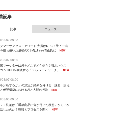
着記事
記事
ニュース
/08/07 09:00
タマーサクセス・アワード 大賞はNEC！天下一武
を勝ち抜いた最強のCSMはfreee青山氏に
NEW
/08/07 08:30
家マーケターはAIをどこでどう使う？積水ハウス
コム CROが実践する「5Sフレームワーク」
NEW
/08/07 08:00
を分析するか」の決定が結果を分ける！課題・論点
と仮説構築におけるAIと人間の役割
NEW
/08/06 09:00
ノミ洗剤は「看板商品に傷が付いた状態」からいか
活したのか？戦略とプロセスを聞く
NEW