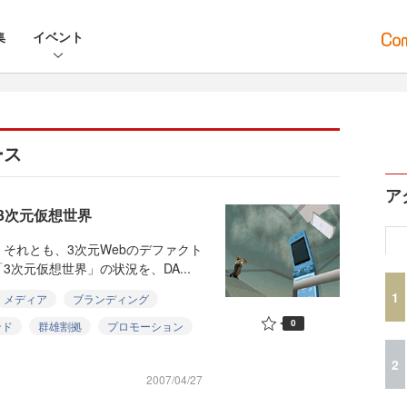
集
イベント
ース
ア
3次元仮想世界
それとも、3次元Webのデファクト
次元仮想世界」の状況を、DA...
1
メディア
ブランディング
0
ンド
群雄割拠
プロモーション
2
2007/04/27