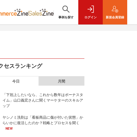
事例を探す
ログイン
新規
会員登録
クセスランキング
今日
月間
「下剋上したいなら、これから数年はボーナスタ
イム」山口義宏さんに聞くマーケターのスキルア
ップ
ヤシノミ洗剤は「看板商品に傷が付いた状態」か
らいかに復活したのか？戦略とプロセスを聞く
NEW