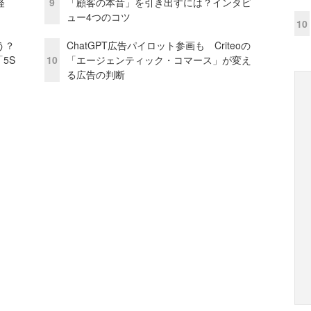
経
9
「顧客の本音」を引き出すには？インタビ
ュー4つのコツ
10
う？
ChatGPT広告パイロット参画も Criteoの
5S
10
「エージェンティック・コマース」が変え
る広告の判断