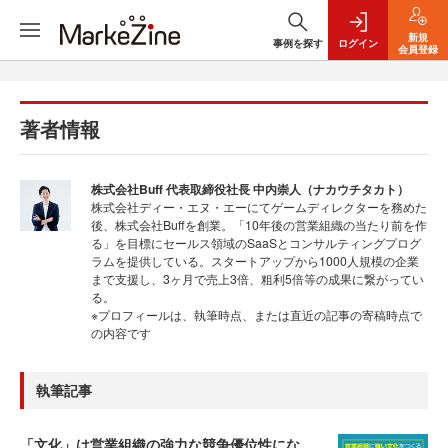
新規
事例を探す
ログイン
会員登録
著者情報
株式会社Buff 代表取締役社長 中内崇人（ナカウチタカト）
株式会社ディー・エヌ・エーにてゲームディレクターを務めた
後、株式会社Buffを創業。「10年後の営業組織の当たり前を作
る」を目標にセールス領域のSaaSとコンサルティングプログ
ラムを提供している。スタートアップから1000人規模の企業
まで支援し、3ヶ月で売上3倍、粗利5倍等の成果に繋がってい
る。
※プロフィールは、執筆時点、または直近の記事の寄稿時点で
の内容です
執筆記事
「文化」は営業組織の強力な競争優位性にな