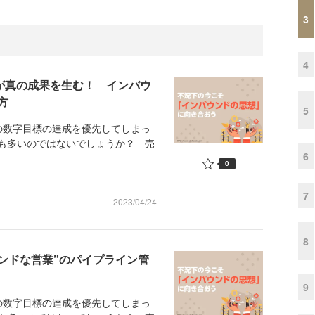
3
4
定が真の成果を生む！ インバウ
方
5
数字目標の達成を優先してしまっ
も多いのではないでしょうか？ 売
6
0
7
2023/04/24
8
ンドな営業”のパイプライン管
9
数字目標の達成を優先してしまっ