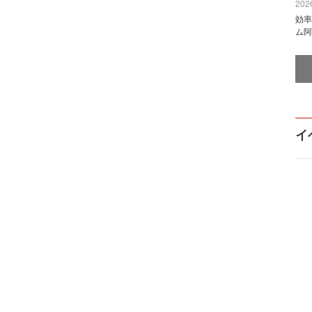
2026
効率
ム阿
イ