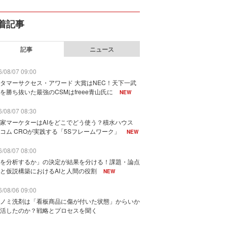
着記事
記事
ニュース
/08/07 09:00
タマーサクセス・アワード 大賞はNEC！天下一武
を勝ち抜いた最強のCSMはfreee青山氏に
NEW
/08/07 08:30
家マーケターはAIをどこでどう使う？積水ハウス
コム CROが実践する「5Sフレームワーク」
NEW
/08/07 08:00
を分析するか」の決定が結果を分ける！課題・論点
と仮説構築におけるAIと人間の役割
NEW
/08/06 09:00
ノミ洗剤は「看板商品に傷が付いた状態」からいか
活したのか？戦略とプロセスを聞く