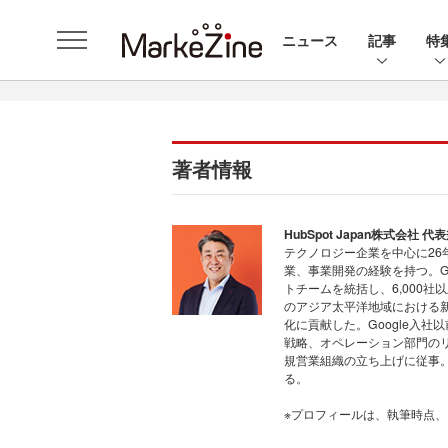
ニュース
記事
特
著者情報
HubSpot Japan株式会
テクノロジー企業を中心に2
業、事業開発の経験を持つ。G
トチームを統括し、6,000
のアジア太平洋地域における
化に貢献した。Google入社以
戦略、オペレーション部門の
規営業組織の立ち上げに従事。20
る。
※プロフィールは、執筆時点