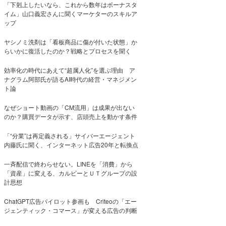
「下剋上したいなら、これから数年はボーナスタ
イム」山口義宏さんに聞くマーケターのスキルア
ップ
ヤシノミ洗剤は「看板商品に傷が付いた状態」か
らいかに復活したのか？戦略とプロセスを聞く
効率化の時代にあえて“超属人化”を選ぶ理由 ア
ナグラム阿部氏が語るAI時代の経営・マネジメン
ト論
なぜショート動画の「CM流用」は成果が出ない
のか？購買データが示す、店頭売上を動かす条件
「“分業”は再定義される」サイバーエージェント
内藤氏に聞く、インターネット広告20年と転換点
一斉配信で終わらせない。LINEを「消費」から
「資産」に変える、カルビーとＵＴグループの設
計思想
ChatGPT広告パイロット参画も Criteoの「エー
ジェンティック・コマース」が変える広告の判断