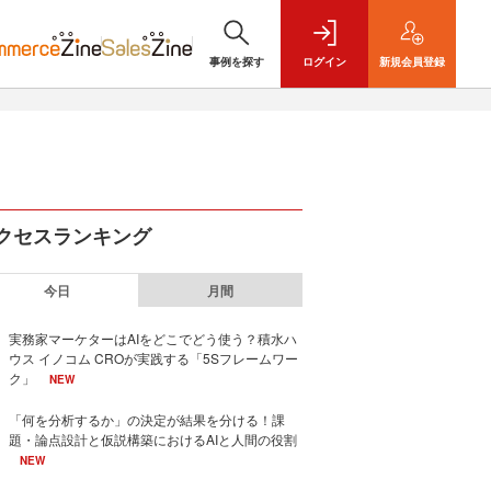
事例を探す
ログイン
新規
会員登録
クセスランキング
今日
月間
実務家マーケターはAIをどこでどう使う？積水ハ
ウス イノコム CROが実践する「5Sフレームワー
ク」
NEW
「何を分析するか」の決定が結果を分ける！課
題・論点設計と仮説構築におけるAIと人間の役割
NEW