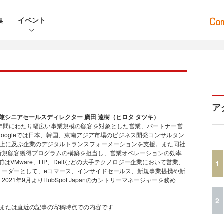
集
イベント
ア
社 代表兼シニアセールスディレクター 廣田 達樹（ヒロタ タツキ）
6年間にわたり幅広い事業規模の顧客を対象とした営業、パートナー営
oogleでは日本、韓国、東南アジア市場のビジネス開発コンサルタン
社以上に及ぶ企業のデジタルトランスフォーメーションを支援。また同社
新規顧客獲得プログラムの構築を担当し、営業オペレーションの効率
前はVMware、HP、Dellなどの大手テクノロジー企業において営業、
1
リーダーとして、eコマース、インサイドセールス、新規事業提携や新
21年9月よりHubSpot Japanのカントリーマネージャーを務め
2
、または直近の記事の寄稿時点での内容です