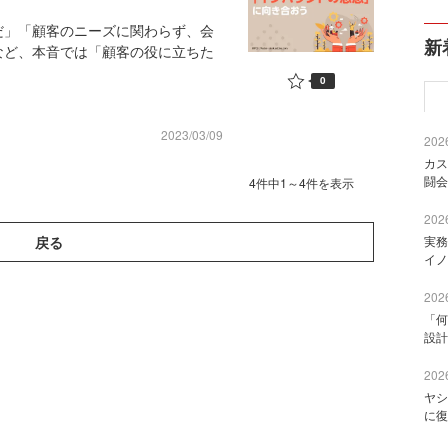
だ」「顧客のニーズに関わらず、会
新
など、本音では「顧客の役に立ちた
0
2023/03/09
2026
カス
闘会
4件中1～4件を表示
2026
戻る
実務
イノ
2026
「何
設計
2026
ヤシ
に復