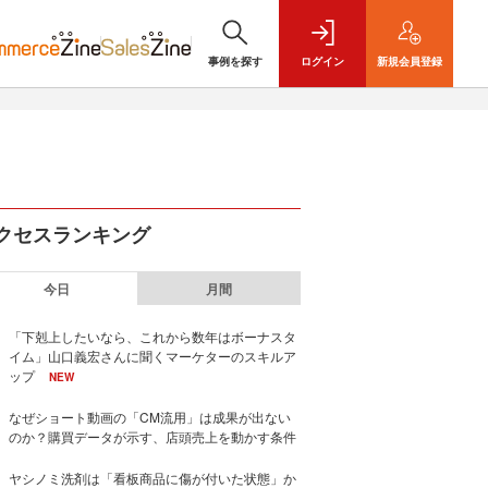
事例を探す
ログイン
新規
会員登録
クセスランキング
今日
月間
「下剋上したいなら、これから数年はボーナスタ
イム」山口義宏さんに聞くマーケターのスキルア
ップ
NEW
なぜショート動画の「CM流用」は成果が出ない
のか？購買データが示す、店頭売上を動かす条件
ヤシノミ洗剤は「看板商品に傷が付いた状態」か