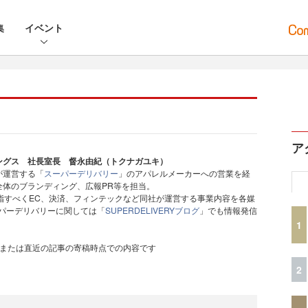
集
イベント
ア
ングス 社長室長 督永由紀（トクナガユキ）
が運営する「
スーパーデリバリー
」のアパレルメーカーへの営業を経
全体のブランディング、広報PR等を担当。
指すべくEC、決済、フィンテックなど同社が運営する事業内容を各媒
ーパーデリバリーに関しては「
SUPERDELIVERYブログ
」でも情報発信
1
、または直近の記事の寄稿時点での内容です
2