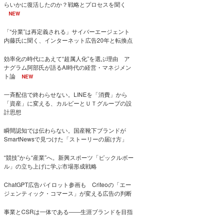
らいかに復活したのか？戦略とプロセスを聞く
NEW
「“分業”は再定義される」サイバーエージェント
内藤氏に聞く、インターネット広告20年と転換点
効率化の時代にあえて“超属人化”を選ぶ理由 ア
ナグラム阿部氏が語るAI時代の経営・マネジメン
ト論
NEW
一斉配信で終わらせない。LINEを「消費」から
「資産」に変える、カルビーとＵＴグループの設
計思想
瞬間認知では伝わらない。国産靴下ブランドが
SmartNewsで見つけた「ストーリーの届け方」
“競技”から“産業”へ。新興スポーツ「ピックルボー
ル」の立ち上げに学ぶ市場形成戦略
ChatGPT広告パイロット参画も Criteoの「エー
ジェンティック・コマース」が変える広告の判断
事業とCSRは一体である――生涯ブランドを目指