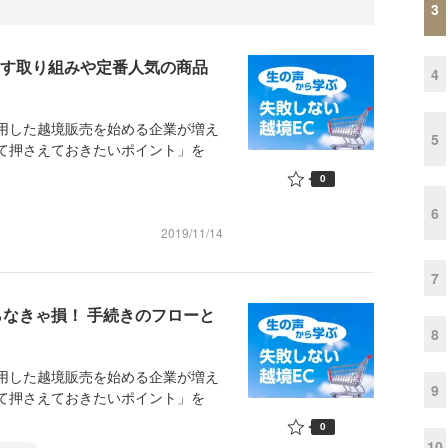
3
出す取り組みや定番人気の商品
4
用した越境販売を始める企業が増え
5
て押さえておきたいポイント」を
0
6
2019/11/14
7
らなきゃ損！ 手続きのフローと
8
用した越境販売を始める企業が増え
9
て押さえておきたいポイント」を
0
10