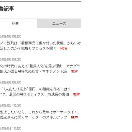
着記事
記事
ニュース
/08/06 09:00
ノミ洗剤は「看板商品に傷が付いた状態」からいか
活したのか？戦略とプロセスを聞く
NEW
/08/06 08:30
化の時代にあえて“超属人化”を選ぶ理由 アナグラ
部氏が語るAI時代の経営・マネジメント論
NEW
/08/06 08:00
で「1人あたり売上8億円」の組織を作るには？
unth」展開のAiロボティクス、急成長の裏側
NEW
/08/05 10:30
剋上したいなら、これから数年はボーナスタイム」
義宏さんに聞くマーケターのスキルアップ
NEW
/08/04 10:00