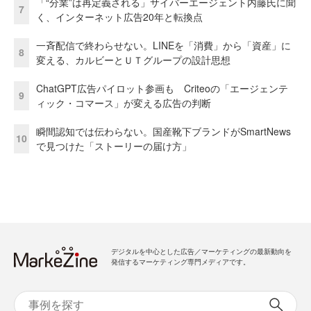
「“分業”は再定義される」サイバーエージェント内藤氏に聞
7
く、インターネット広告20年と転換点
一斉配信で終わらせない。LINEを「消費」から「資産」に
8
変える、カルビーとＵＴグループの設計思想
ChatGPT広告パイロット参画も Criteoの「エージェンテ
9
ィック・コマース」が変える広告の判断
瞬間認知では伝わらない。国産靴下ブランドがSmartNews
10
で見つけた「ストーリーの届け方」
デジタルを中心とした広告／マーケティングの最新動向を
発信するマーケティング専門メディアです。