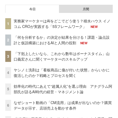
今日
月間
実務家マーケターはAIをどこでどう使う？積水ハウス イノ
1
コム CROが実践する「5Sフレームワーク」
NEW
「何を分析するか」の決定が結果を分ける！課題・論点設
2
計と仮説構築におけるAIと人間の役割
NEW
「下剋上したいなら、これから数年はボーナスタイム」山
3
口義宏さんに聞くマーケターのスキルアップ
ヤシノミ洗剤は「看板商品に傷が付いた状態」からいかに
4
復活したのか？戦略とプロセスを聞く
効率化の時代にあえて“超属人化”を選ぶ理由 アナグラム阿
5
部氏が語るAI時代の経営・マネジメント論
なぜショート動画の「CM流用」は成果が出ないのか？購買
6
データが示す、店頭売上を動かす条件