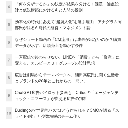
「何を分析するか」の決定が結果を分ける！課題・論点設
4
計と仮説構築におけるAIと人間の役割
効率化の時代にあえて“超属人化”を選ぶ理由 アナグラム阿
5
部氏が語るAI時代の経営・マネジメント論
なぜショート動画の「CM流用」は成果が出ないのか？購買
6
データが示す、店頭売上を動かす条件
一斉配信で終わらせない。LINEを「消費」から「資産」に
7
変える、カルビーとＵＴグループの設計思想
広告は劇場からテーマパークへ。細田高広氏に聞く生活者
8
とブランドの20年とこれからの「問い」
ChatGPT広告パイロット参画も Criteoの「エージェンテ
9
ィック・コマース」が変える広告の判断
Duolingoの“世界的バズ”はどう作られる？CMOが語る「ス
10
ライド4枚」と少数精鋭のチーム作り