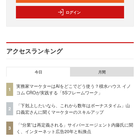
ログイン
アクセスランキング
今日
月間
実務家マーケターはAIをどこでどう使う？積水ハウス イノ
1
コム CROが実践する「5Sフレームワーク」
「下剋上したいなら、これから数年はボーナスタイム」山
2
口義宏さんに聞くマーケターのスキルアップ
「“分業”は再定義される」サイバーエージェント内藤氏に聞
3
く、インターネット広告20年と転換点