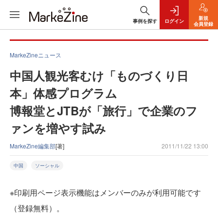
新規
事例を探す
ログイン
会員登録
MarkeZineニュース
中国人観光客むけ「ものづくり日
本」体感プログラム
博報堂とJTBが「旅行」で企業のフ
ァンを増やす試み
MarkeZine編集部
[著]
2011/11/22 13:00
中国
ソーシャル
※印刷用ページ表示機能はメンバーのみが利用可能です
（登録無料）。