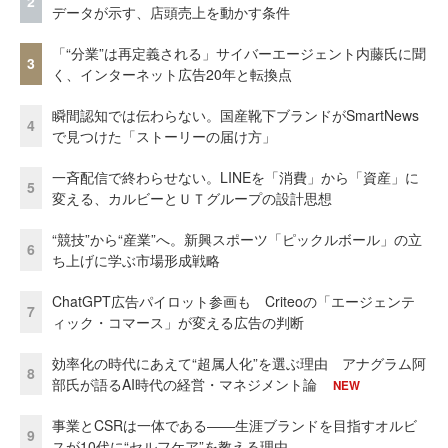
2
データが示す、店頭売上を動かす条件
「“分業”は再定義される」サイバーエージェント内藤氏に聞
3
く、インターネット広告20年と転換点
瞬間認知では伝わらない。国産靴下ブランドがSmartNews
4
で見つけた「ストーリーの届け方」
一斉配信で終わらせない。LINEを「消費」から「資産」に
5
変える、カルビーとＵＴグループの設計思想
“競技”から“産業”へ。新興スポーツ「ピックルボール」の立
6
ち上げに学ぶ市場形成戦略
ChatGPT広告パイロット参画も Criteoの「エージェンテ
7
ィック・コマース」が変える広告の判断
効率化の時代にあえて“超属人化”を選ぶ理由 アナグラム阿
8
部氏が語るAI時代の経営・マネジメント論
NEW
事業とCSRは一体である――生涯ブランドを目指すオルビ
9
スが10代に“セルフケア”を教える理由