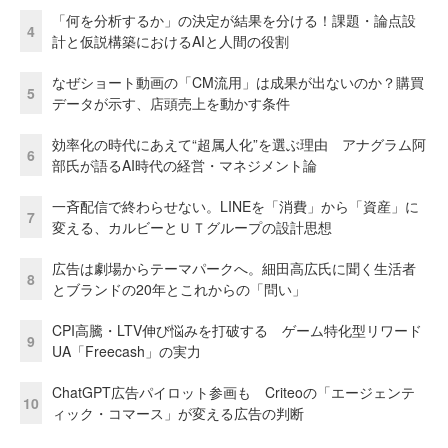
「何を分析するか」の決定が結果を分ける！課題・論点設
4
計と仮説構築におけるAIと人間の役割
なぜショート動画の「CM流用」は成果が出ないのか？購買
5
データが示す、店頭売上を動かす条件
効率化の時代にあえて“超属人化”を選ぶ理由 アナグラム阿
6
部氏が語るAI時代の経営・マネジメント論
一斉配信で終わらせない。LINEを「消費」から「資産」に
7
変える、カルビーとＵＴグループの設計思想
広告は劇場からテーマパークへ。細田高広氏に聞く生活者
8
とブランドの20年とこれからの「問い」
CPI高騰・LTV伸び悩みを打破する ゲーム特化型リワード
9
UA「Freecash」の実力
ChatGPT広告パイロット参画も Criteoの「エージェンテ
10
ィック・コマース」が変える広告の判断