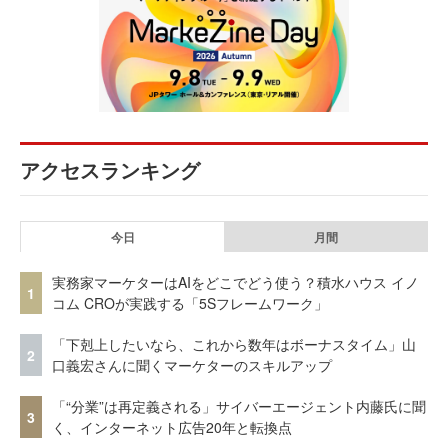
アクセスランキング
今日
月間
実務家マーケターはAIをどこでどう使う？積水ハウス イノ
1
コム CROが実践する「5Sフレームワーク」
「下剋上したいなら、これから数年はボーナスタイム」山
2
口義宏さんに聞くマーケターのスキルアップ
「“分業”は再定義される」サイバーエージェント内藤氏に聞
3
く、インターネット広告20年と転換点