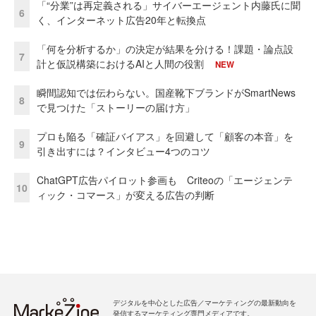
「“分業”は再定義される」サイバーエージェント内藤氏に聞
6
く、インターネット広告20年と転換点
「何を分析するか」の決定が結果を分ける！課題・論点設
7
計と仮説構築におけるAIと人間の役割
NEW
瞬間認知では伝わらない。国産靴下ブランドがSmartNews
8
で見つけた「ストーリーの届け方」
プロも陥る「確証バイアス」を回避して「顧客の本音」を
9
引き出すには？インタビュー4つのコツ
ChatGPT広告パイロット参画も Criteoの「エージェンテ
10
ィック・コマース」が変える広告の判断
デジタルを中心とした広告／マーケティングの最新動向を
発信するマーケティング専門メディアです。