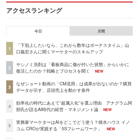
アクセスランキング
今日
月間
「下剋上したいなら、これから数年はボーナスタイム」山
1
口義宏さんに聞くマーケターのスキルアップ
ヤシノミ洗剤は「看板商品に傷が付いた状態」からいかに
2
復活したのか？戦略とプロセスを聞く
NEW
なぜショート動画の「CM流用」は成果が出ないのか？購買
3
データが示す、店頭売上を動かす条件
効率化の時代にあえて“超属人化”を選ぶ理由 アナグラム阿
4
部氏が語るAI時代の経営・マネジメント論
NEW
実務家マーケターはAIをどこでどう使う？積水ハウス イノ
5
コム CROが実践する「5Sフレームワーク」
NEW