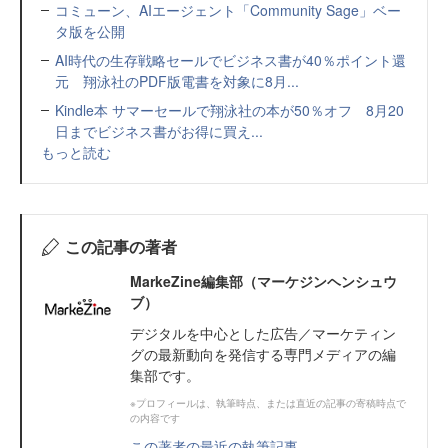
コミューン、AIエージェント「Community Sage」ベー
タ版を公開
AI時代の生存戦略セールでビジネス書が40％ポイント還
元 翔泳社のPDF版電書を対象に8月...
Kindle本 サマーセールで翔泳社の本が50％オフ 8月20
日までビジネス書がお得に買え...
もっと読む
この記事の著者
MarkeZine編集部（マーケジンヘンシュウ
ブ）
デジタルを中心とした広告／マーケティン
グの最新動向を発信する専門メディアの編
集部です。
※プロフィールは、執筆時点、または直近の記事の寄稿時点で
の内容です
この著者の最近の執筆記事