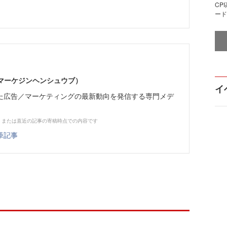
CP
ード
部（マーケジンヘンシュウブ）
イ
た広告／マーケティングの最新動向を発信する専門メデ
、または直近の記事の寄稿時点での内容です
筆記事