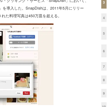
クッキング・サービス「SnapDish」において、
3
」を導入した。SnapDishは、2011年5月にリリー
された料理写真は450万皿を超える。
4
5
6
7
8
9
10