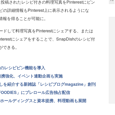
投稿されたレシピ付きの料理写真をPinterestにピン
詳細情報もPinterest上に表示されるようにな
料理情報を得ることが可能に。
て料理写真をPinterestにシェアする、または
erestにシェアをすることで、SnapDishのレシピ付
とができる。
stのレシピピン機能を導入
AN』と連携強化、イベント連動企画も実施
を紹介する新雑誌「レシピブログmagazine」創刊
FOODIES」にプレロール広告独占配信
Cホールディングスと資本提携、料理動画も展開