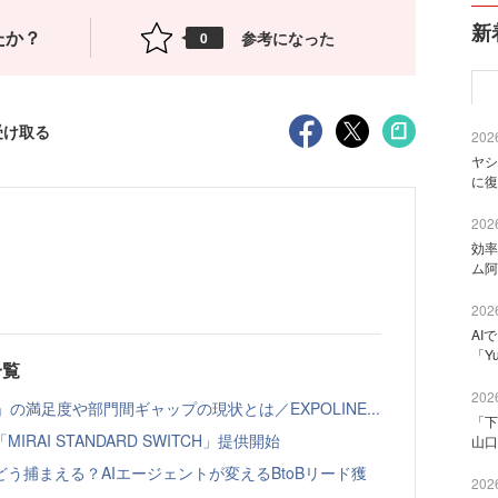
新
たか？
参考になった
0
受け取る
2026
ヤシ
に復
2026
効率
ム阿
2026
AI
「Y
一覧
2026
の満足度や部門間ギャップの現状とは／EXPOLINE...
「下
AI STANDARD SWITCH」提供開始
山口
う捕まえる？AIエージェントが変えるBtoBリード獲
2026