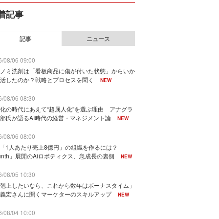
着記事
記事
ニュース
/08/06 09:00
ノミ洗剤は「看板商品に傷が付いた状態」からいか
活したのか？戦略とプロセスを聞く
NEW
/08/06 08:30
化の時代にあえて“超属人化”を選ぶ理由 アナグラ
部氏が語るAI時代の経営・マネジメント論
NEW
/08/06 08:00
で「1人あたり売上8億円」の組織を作るには？
unth」展開のAiロボティクス、急成長の裏側
NEW
/08/05 10:30
剋上したいなら、これから数年はボーナスタイム」
義宏さんに聞くマーケターのスキルアップ
NEW
/08/04 10:00