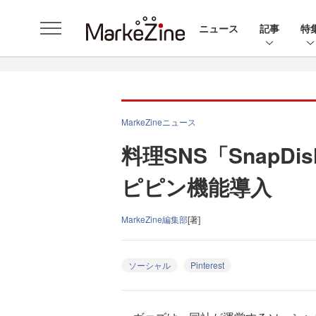
ニュース
記事
特
MarkeZineニュース
料理SNS「SnapDis
ピピン機能導入
MarkeZine編集部
[著]
ソーシャル
Pinterest