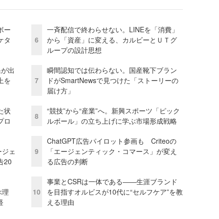
ボー
一斉配信で終わらせない。LINEを「消費」
ケタ
6
から「資産」に変える、カルビーとＵＴグ
ループの設計思想
果が出
瞬間認知では伝わらない。国産靴下ブラン
上を
7
ドがSmartNewsで見つけた「ストーリーの
届け方」
た状
“競技”から“産業”へ。新興スポーツ「ピック
8
プロ
ルボール」の立ち上げに学ぶ市場形成戦略
ChatGPT広告パイロット参画も Criteoの
ージェ
9
「エージェンティック・コマース」が変え
20
る広告の判断
事業とCSRは一体である――生涯ブランド
ぶ理
10
を目指すオルビスが10代に“セルフケア”を教
経
える理由