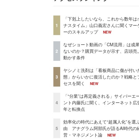
「下剋上したいなら、これから数年は
1
ナスタイム」山口義宏さんに聞くマー
ーのスキルアップ
NEW
なぜショート動画の「CM流用」は成
2
ないのか？購買データが示す、店頭売
動かす条件
ヤシノミ洗剤は「看板商品に傷が付い
3
態」からいかに復活したのか？戦略と
セスを聞く
NEW
「“分業”は再定義される」サイバーエ
4
ント内藤氏に聞く、インターネット広告
年と転換点
効率化の時代にあえて“超属人化”を選
5
由 アナグラム阿部氏が語るAI時代の
営・マネジメント論
NEW