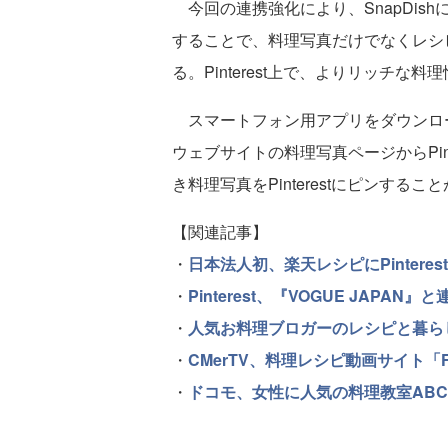
今回の連携強化により、SnapDishに
することで、料理写真だけでなくレシピの
る。Pinterest上で、よりリッチな
スマートフォン用アプリをダウンロードし
ウェブサイトの料理写真ページからPint
き料理写真をPinterestにピンするこ
【関連記事】
・
日本法人初、楽天レシピにPintere
・
Pinterest、『VOGUE JAP
・
人気お料理ブロガーのレシピと暮らし
・
CMerTV、料理レシピ動画サイト「
・
ドコモ、女性に人気の料理教室AB