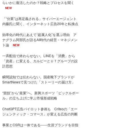
らいかに復活したのか？戦略とプロセスを聞く
NEW
「“分業”は再定義される」サイバーエージェント
内藤氏に聞く、インターネット広告20年と転換点
効率化の時代にあえて“超属人化”を選ぶ理由 ア
ナグラム阿部氏が語るAI時代の経営・マネジメン
ト論
NEW
一斉配信で終わらせない。LINEを「消費」から
「資産」に変える、カルビーとＵＴグループの設
計思想
瞬間認知では伝わらない。国産靴下ブランドが
SmartNewsで見つけた「ストーリーの届け方」
“競技”から“産業”へ。新興スポーツ「ピックルボー
ル」の立ち上げに学ぶ市場形成戦略
ChatGPT広告パイロット参画も Criteoの「エー
ジェンティック・コマース」が変える広告の判断
事業とCSRは一体である――生涯ブランドを目指