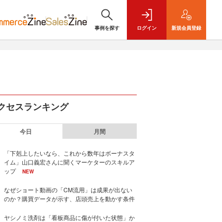
事例を探す
ログイン
新規
会員登録
クセスランキング
今日
月間
「下剋上したいなら、これから数年はボーナスタ
イム」山口義宏さんに聞くマーケターのスキルア
ップ
NEW
なぜショート動画の「CM流用」は成果が出ない
のか？購買データが示す、店頭売上を動かす条件
ヤシノミ洗剤は「看板商品に傷が付いた状態」か