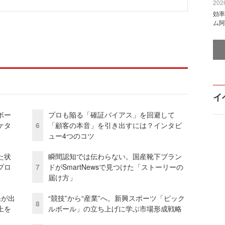
2026
効率
ム阿
イ
ボー
プロも陥る「確証バイアス」を回避して
ケタ
6
「顧客の本音」を引き出すには？インタビ
ュー4つのコツ
た状
瞬間認知では伝わらない。国産靴下ブラン
プロ
7
ドがSmartNewsで見つけた「ストーリーの
届け方」
果が出
“競技”から“産業”へ。新興スポーツ「ピック
8
上を
ルボール」の立ち上げに学ぶ市場形成戦略