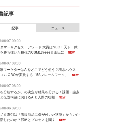
着記事
記事
ニュース
/08/07 09:00
タマーサクセス・アワード 大賞はNEC！天下一武
を勝ち抜いた最強のCSMはfreee青山氏に
NEW
/08/07 08:30
家マーケターはAIをどこでどう使う？積水ハウス
コム CROが実践する「5Sフレームワーク」
NEW
/08/07 08:00
を分析するか」の決定が結果を分ける！課題・論点
と仮説構築におけるAIと人間の役割
NEW
/08/06 09:00
ノミ洗剤は「看板商品に傷が付いた状態」からいか
活したのか？戦略とプロセスを聞く
NEW