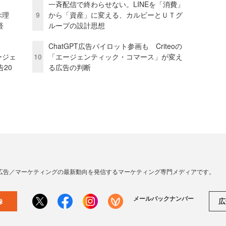
一斉配信で終わらせない。LINEを「消費」
ぶ理
9
から「資産」に変える、カルビーとＵＴグ
経
ループの設計思想
ChatGPT広告パイロット参画も Criteoの
ージェ
10
「エージェンティック・コマース」が変え
20
る広告の判断
広告／マーケティングの最新動向を発信するマーケティング専門メディアです。
メールバックナンバー
広
録