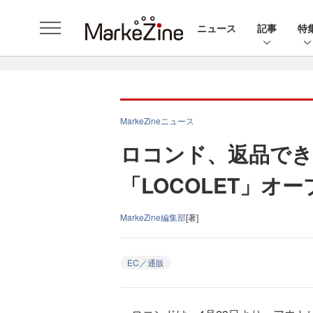
ニュース
記事
特
MarkeZineニュース
ロコンド、返品で
「LOCOLET」オ
MarkeZine編集部
[著]
EC／通販