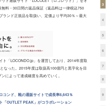
ット通販サイト「LOCOLET（ロコレット）」をオ
3
料無料・30日間の返品保証（返品料は一律税込750
ブランド正規品を取扱い、定価より平均30％～最大
4
5
6
LOCONDO.jp」を運営しており、2014年度取
7
となった。2015年度は取扱高100億円と黒字化を目
ープンによって達成確度を高めていく。
8
はロコンド、靴の通販サイトで成長率6,643％
9
OUTLET PEAK」がコラボレーション