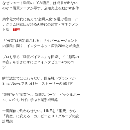
なぜショート動画の「CM流用」は成果が出ない
のか？購買データが示す、店頭売上を動かす条件
効率化の時代にあえて“超属人化”を選ぶ理由 ア
ナグラム阿部氏が語るAI時代の経営・マネジメン
ト論
NEW
「“分業”は再定義される」サイバーエージェント
内藤氏に聞く、インターネット広告20年と転換点
プロも陥る「確証バイアス」を回避して「顧客の
本音」を引き出すには？インタビュー4つのコ
ツ
瞬間認知では伝わらない。国産靴下ブランドが
SmartNewsで見つけた「ストーリーの届け方」
“競技”から“産業”へ。新興スポーツ「ピックルボー
ル」の立ち上げに学ぶ市場形成戦略
一斉配信で終わらせない。LINEを「消費」から
「資産」に変える、カルビーとＵＴグループの設
計思想