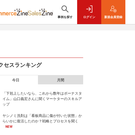
事例を探す
ログイン
新規
会員登録
クセスランキング
今日
月間
「下剋上したいなら、これから数年はボーナスタ
イム」山口義宏さんに聞くマーケターのスキルア
ップ
ヤシノミ洗剤は「看板商品に傷が付いた状態」か
らいかに復活したのか？戦略とプロセスを聞く
NEW