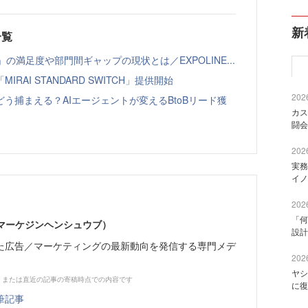
新
一覧
の満足度や部門間ギャップの現状とは／EXPOLINE...
AI STANDARD SWITCH」提供開始
2026
う捕まえる？AIエージェントが変えるBtoBリード獲
カス
闘会
2026
実務
イノ
2026
「何
部（マーケジンヘンシュウブ）
設計
た広告／マーケティングの最新動向を発信する専門メデ
2026
ヤシ
、または直近の記事の寄稿時点での内容です
に復
筆記事