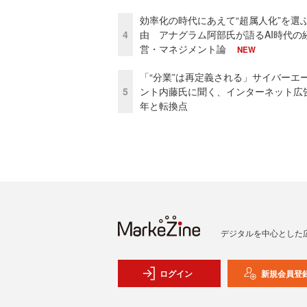
効率化の時代にあえて“超属人化”を選
4
由 アナグラム阿部氏が語るAI時代の
営・マネジメント論
NEW
「“分業”は再定義される」サイバーエ
5
ント内藤氏に聞く、インターネット広告
年と転換点
デジタルを中心とした
ログイン
新規会員登