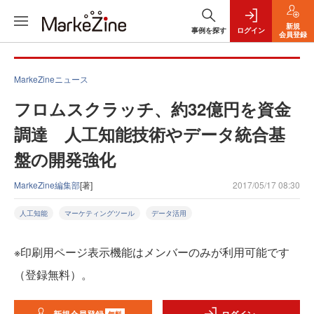
新規
事例を探す
ログイン
会員登録
MarkeZineニュース
フロムスクラッチ、約32億円を資金
調達 人工知能技術やデータ統合基
盤の開発強化
MarkeZine編集部
[著]
2017/05/17 08:30
人工知能
マーケティングツール
データ活用
※印刷用ページ表示機能はメンバーのみが利用可能です
（登録無料）。
無料