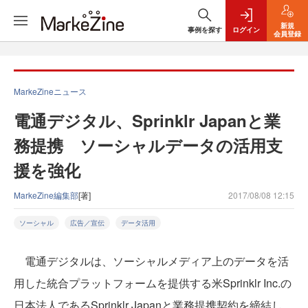
新規
事例を探す
ログイン
会員登録
MarkeZineニュース
電通デジタル、Sprinklr Japanと業
務提携 ソーシャルデータの活用支
援を強化
MarkeZine編集部
[著]
2017/08/08 12:15
ソーシャル
広告／宣伝
データ活用
電通デジタルは、ソーシャルメディア上のデータを活
用した統合プラットフォームを提供する米Sprinklr Inc.の
日本法人であるSprinklr Japanと業務提携契約を締結し