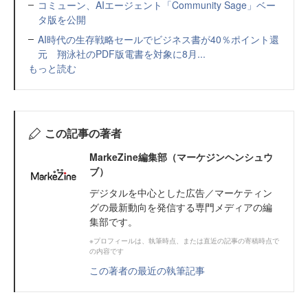
コミューン、AIエージェント「Community Sage」ベー
タ版を公開
AI時代の生存戦略セールでビジネス書が40％ポイント還
元 翔泳社のPDF版電書を対象に8月...
もっと読む
この記事の著者
MarkeZine編集部（マーケジンヘンシュウ
ブ）
デジタルを中心とした広告／マーケティン
グの最新動向を発信する専門メディアの編
集部です。
※プロフィールは、執筆時点、または直近の記事の寄稿時点で
の内容です
この著者の最近の執筆記事