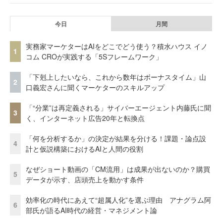
今日
月間
実務家マーケターはAIをどこでどう使う？積水ハウス イノ
1
コム CROが実践する「5Sフレームワーク」
「下剋上したいなら、これから数年はボーナスタイム」山
2
口義宏さんに聞くマーケターのスキルアップ
「“分業”は再定義される」サイバーエージェント内藤氏に聞
3
く、インターネット広告20年と転換点
「何を分析するか」の決定が結果を分ける！課題・論点設
4
計と仮説構築におけるAIと人間の役割
なぜショート動画の「CM流用」は成果が出ないのか？購買
5
データが示す、店頭売上を動かす条件
効率化の時代にあえて“超属人化”を選ぶ理由 アナグラム阿
6
部氏が語るAI時代の経営・マネジメント論