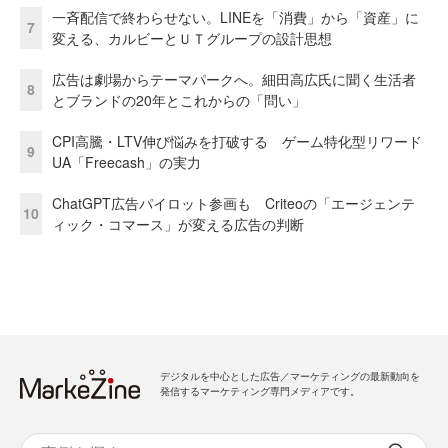
一斉配信で終わらせない。LINEを「消費」から「資産」に
7
変える、カルビーとＵＴグループの設計思想
広告は劇場からテーマパークへ。細田高広氏に聞く生活者
8
とブランドの20年とこれからの「問い」
CPI高騰・LTV伸び悩みを打破する ゲーム特化型リワード
9
UA「Freecash」の実力
ChatGPT広告パイロット参画も Criteoの「エージェンテ
10
ィック・コマース」が変える広告の判断
デジタルを中心とした広告／マーケティングの最新動向を
発信するマーケティング専門メディアです。