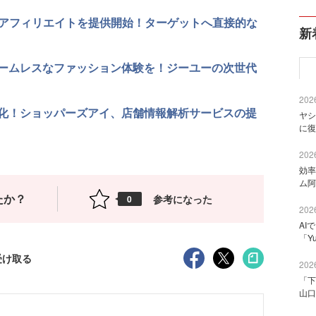
アルアフィリエイトを提供開始！ターゲットへ直接的な
新
ームレスなファッション体験を！ジーユーの次世代
2026
化！ショッパーズアイ、店舗情報解析サービスの提
ヤシ
に復
2026
効率
ム阿
たか？
参考になった
0
2026
AI
「Y
受け取る
2026
「下
山口