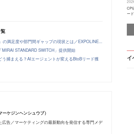
2026
CP
ード
一覧
の満足度や部門間ギャップの現状とは／EXPOLINE...
AI STANDARD SWITCH」提供開始
イ
う捕まえる？AIエージェントが変えるBtoBリード獲
部（マーケジンヘンシュウブ）
た広告／マーケティングの最新動向を発信する専門メデ