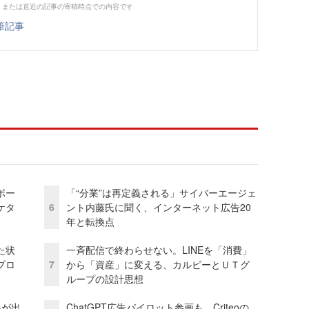
、または直近の記事の寄稿時点での内容です
筆記事
ボー
「“分業”は再定義される」サイバーエージェ
ケタ
6
ント内藤氏に聞く、インターネット広告20
年と転換点
た状
一斉配信で終わらせない。LINEを「消費」
プロ
7
から「資産」に変える、カルビーとＵＴグ
ループの設計思想
果が出
ChatGPT広告パイロット参画も Criteoの