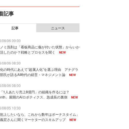
着記事
記事
ニュース
/08/06 09:00
ノミ洗剤は「看板商品に傷が付いた状態」からいか
活したのか？戦略とプロセスを聞く
NEW
/08/06 08:30
化の時代にあえて“超属人化”を選ぶ理由 アナグラ
部氏が語るAI時代の経営・マネジメント論
NEW
/08/06 08:00
で「1人あたり売上8億円」の組織を作るには？
unth」展開のAiロボティクス、急成長の裏側
NEW
/08/05 10:30
剋上したいなら、これから数年はボーナスタイム」
義宏さんに聞くマーケターのスキルアップ
NEW