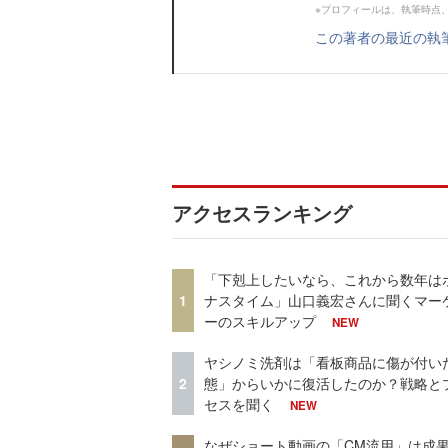
※プロフィールは、執筆時点
この著者の最近の執
アクセスランキング
「下剋上したいなら、これから数年は
1
ナスタイム」山口義宏さんに聞くマー
ーのスキルアップ
NEW
ヤシノミ洗剤は「看板商品に傷が付い
2
態」からいかに復活したのか？戦略と
セスを聞く
NEW
なぜショート動画の「CM流用」は成