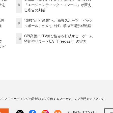
上を
8
「エージェンティック・コマース」が変え
る広告の判断
ぶ理
“競技”から“産業”へ。新興スポーツ「ピック
9
経
ルボール」の立ち上げに学ぶ市場形成戦略
CPI高騰・LTV伸び悩みを打破する ゲーム
10
て
特化型リワードUA「Freecash」の実力
タビ
広告／マーケティングの最新動向を発信するマーケティング専門メディアです。
メールバックナンバー