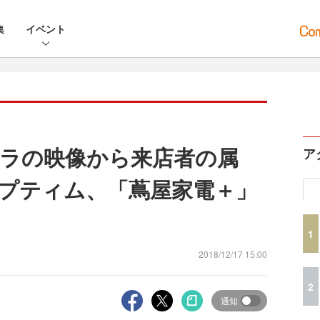
集
イベント
ラの映像から来店者の属
ア
プティム、「蔦屋家電＋」
1
2018/12/17 15:00
2
通知