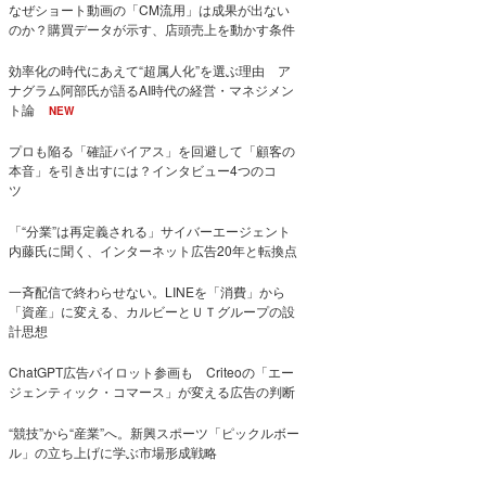
なぜショート動画の「CM流用」は成果が出ない
のか？購買データが示す、店頭売上を動かす条件
効率化の時代にあえて“超属人化”を選ぶ理由 ア
ナグラム阿部氏が語るAI時代の経営・マネジメン
ト論
NEW
プロも陥る「確証バイアス」を回避して「顧客の
本音」を引き出すには？インタビュー4つのコ
ツ
「“分業”は再定義される」サイバーエージェント
内藤氏に聞く、インターネット広告20年と転換点
一斉配信で終わらせない。LINEを「消費」から
「資産」に変える、カルビーとＵＴグループの設
計思想
ChatGPT広告パイロット参画も Criteoの「エー
ジェンティック・コマース」が変える広告の判断
“競技”から“産業”へ。新興スポーツ「ピックルボー
ル」の立ち上げに学ぶ市場形成戦略