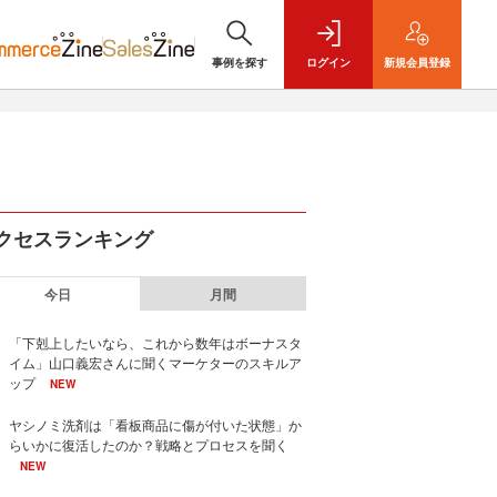
事例を探す
ログイン
新規
会員登録
クセスランキング
今日
月間
「下剋上したいなら、これから数年はボーナスタ
イム」山口義宏さんに聞くマーケターのスキルア
ップ
NEW
ヤシノミ洗剤は「看板商品に傷が付いた状態」か
らいかに復活したのか？戦略とプロセスを聞く
NEW