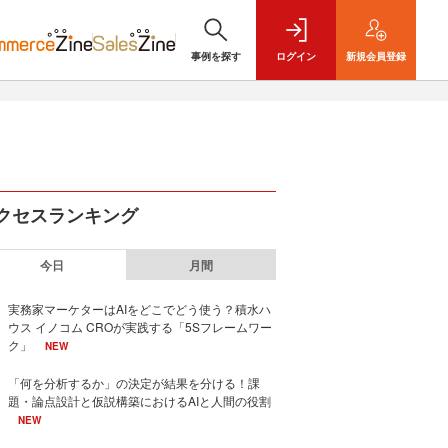
事例を探す
ログイン
新規
会員登録
クセスランキング
今日
月間
実務家マーケターはAIをどこでどう使う？積水ハ
ウス イノコム CROが実践する「5Sフレームワー
ク」
NEW
「何を分析するか」の決定が結果を分ける！課
題・論点設計と仮説構築におけるAIと人間の役割
NEW