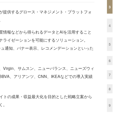
3
apanが提供するグロース・マネジメント・プラットフォ
。
4
位置情報などから得られるデータとAIを活用すること
ナライゼーションを可能にするソリューション。
5
ッシュ通知、バナー表示、レコメンデーションといった
6
irgin、サムスン、ニューバランス、ニューズウィ
7
BVA、アリアンツ、CNN、IKEAなどでの導入実績
8
ebサイトの成果・収益最大化を目的とした戦略立案から
く。
9