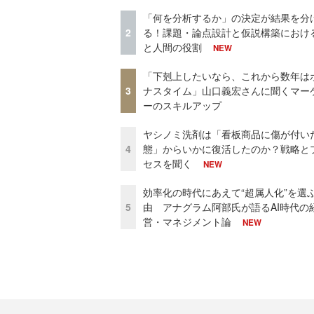
「何を分析するか」の決定が結果を分
2
る！課題・論点設計と仮説構築における
と人間の役割
NEW
「下剋上したいなら、これから数年は
3
ナスタイム」山口義宏さんに聞くマー
ーのスキルアップ
ヤシノミ洗剤は「看板商品に傷が付い
4
態」からいかに復活したのか？戦略と
セスを聞く
NEW
効率化の時代にあえて“超属人化”を選
5
由 アナグラム阿部氏が語るAI時代の
営・マネジメント論
NEW