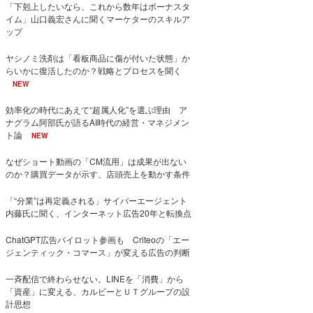
「下剋上したいなら、これから数年はボーナスタ
イム」山口義宏さんに聞くマーケターのスキルア
ップ
ヤシノミ洗剤は「看板商品に傷が付いた状態」か
らいかに復活したのか？戦略とプロセスを聞く
NEW
効率化の時代にあえて“超属人化”を選ぶ理由 ア
ナグラム阿部氏が語るAI時代の経営・マネジメン
ト論
NEW
なぜショート動画の「CM流用」は成果が出ない
のか？購買データが示す、店頭売上を動かす条件
「“分業”は再定義される」サイバーエージェント
内藤氏に聞く、インターネット広告20年と転換点
ChatGPT広告パイロット参画も Criteoの「エー
ジェンティック・コマース」が変える広告の判断
一斉配信で終わらせない。LINEを「消費」から
「資産」に変える、カルビーとＵＴグループの設
計思想