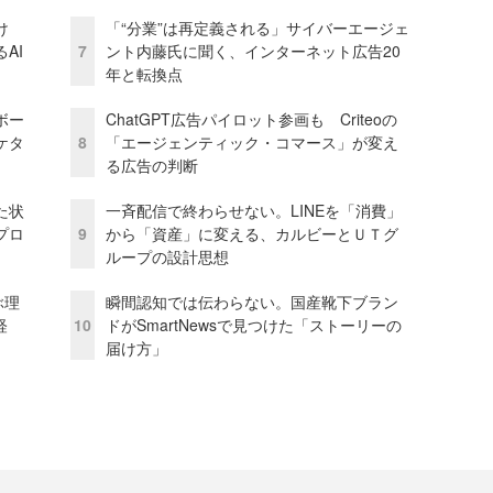
け
「“分業”は再定義される」サイバーエージェ
AI
7
ント内藤氏に聞く、インターネット広告20
年と転換点
ボー
ChatGPT広告パイロット参画も Criteoの
ケタ
8
「エージェンティック・コマース」が変え
る広告の判断
た状
一斉配信で終わらせない。LINEを「消費」
プロ
9
から「資産」に変える、カルビーとＵＴグ
ループの設計思想
ぶ理
瞬間認知では伝わらない。国産靴下ブラン
経
10
ドがSmartNewsで見つけた「ストーリーの
届け方」