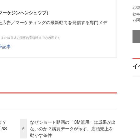
2026
部（マーケジンヘンシュウブ）
効率
ム阿
た広告／マーケティングの最新動向を発信する専門メデ
、または直近の記事の寄稿時点での内容です
筆記事
イ
う？
なぜショート動画の「CM流用」は成果が出
5S
6
ないのか？購買データが示す、店頭売上を
動かす条件