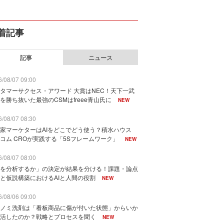
着記事
記事
ニュース
/08/07 09:00
タマーサクセス・アワード 大賞はNEC！天下一武
を勝ち抜いた最強のCSMはfreee青山氏に
NEW
/08/07 08:30
家マーケターはAIをどこでどう使う？積水ハウス
コム CROが実践する「5Sフレームワーク」
NEW
/08/07 08:00
を分析するか」の決定が結果を分ける！課題・論点
と仮説構築におけるAIと人間の役割
NEW
/08/06 09:00
ノミ洗剤は「看板商品に傷が付いた状態」からいか
活したのか？戦略とプロセスを聞く
NEW