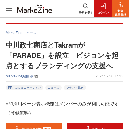
新規
事例を探す
ログイン
会員登録
MarkeZineニュース
中川政七商店とTakramが
「PARADE」を設立 ビジョンを起
点とするブランディングの支援へ
MarkeZine編集部
[著]
2021/09/30 17:15
PR／コミュニケーション
ニュース
ブランド戦略
※印刷用ページ表示機能はメンバーのみが利用可能です
（登録無料）。
無料