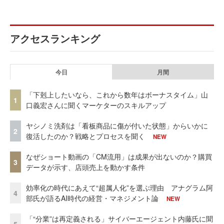
アクセスランキング
今日
月間
「下剋上したいなら、これから数年はボーナスタイム」山
1
口義宏さんに聞くマーケターのスキルアップ
ヤシノミ洗剤は「看板商品に傷が付いた状態」からいかに
2
復活したのか？戦略とプロセスを聞く
NEW
なぜショート動画の「CM流用」は成果が出ないのか？購買
3
データが示す、店頭売上を動かす条件
効率化の時代にあえて“超属人化”を選ぶ理由 アナグラム阿
4
部氏が語るAI時代の経営・マネジメント論
NEW
「“分業”は再定義される」サイバーエージェント内藤氏に聞
5