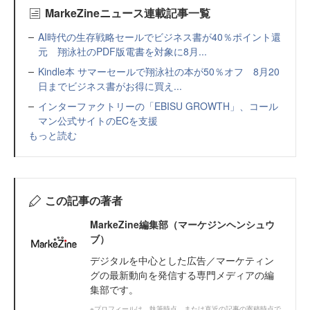
MarkeZineニュース連載記事一覧
AI時代の生存戦略セールでビジネス書が40％ポイント還
元 翔泳社のPDF版電書を対象に8月...
Kindle本 サマーセールで翔泳社の本が50％オフ 8月20
日までビジネス書がお得に買え...
インターファクトリーの「EBISU GROWTH」、コール
マン公式サイトのECを支援
もっと読む
この記事の著者
MarkeZine編集部（マーケジンヘンシュウ
ブ）
デジタルを中心とした広告／マーケティン
グの最新動向を発信する専門メディアの編
集部です。
※プロフィールは、執筆時点、または直近の記事の寄稿時点で