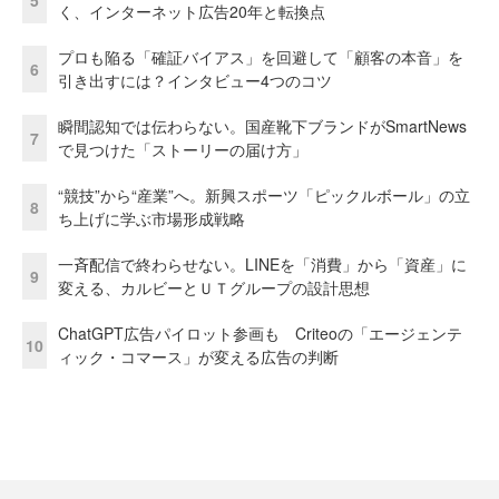
く、インターネット広告20年と転換点
プロも陥る「確証バイアス」を回避して「顧客の本音」を
6
引き出すには？インタビュー4つのコツ
瞬間認知では伝わらない。国産靴下ブランドがSmartNews
7
で見つけた「ストーリーの届け方」
“競技”から“産業”へ。新興スポーツ「ピックルボール」の立
8
ち上げに学ぶ市場形成戦略
一斉配信で終わらせない。LINEを「消費」から「資産」に
9
変える、カルビーとＵＴグループの設計思想
ChatGPT広告パイロット参画も Criteoの「エージェンテ
10
ィック・コマース」が変える広告の判断