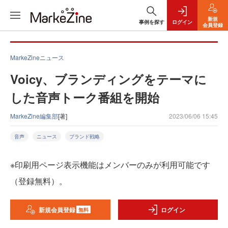
新規
事例を探す
ログイン
会員登録
MarkeZineニュース
Voicy、ブランディングをテーマに
した音声トーク番組を開始
MarkeZine編集部
[著]
2023/06/06 15:45
音声
ニュース
ブランド戦略
※印刷用ページ表示機能はメンバーのみが利用可能です
（登録無料）。
新規会員登録
ログイン
無料