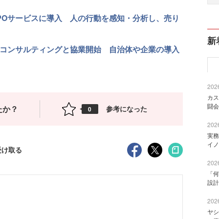
POサービスに導入 人の行動を感知・分析し、売り
新
Cコンサルティングと協業開始 自治体や企業の導入
2026
カス
闘会
たか？
参考になった
0
2026
実務
イノ
受け取る
2026
「何
設計
2026
ヤシ