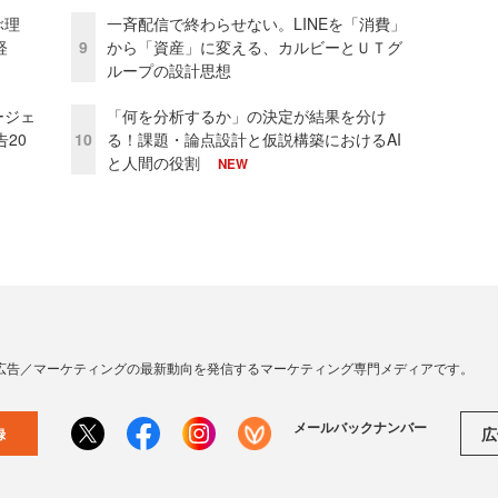
ぶ理
一斉配信で終わらせない。LINEを「消費」
経
9
から「資産」に変える、カルビーとＵＴグ
ループの設計思想
ージェ
「何を分析するか」の決定が結果を分け
20
10
る！課題・論点設計と仮説構築におけるAI
と人間の役割
NEW
広告／マーケティングの最新動向を発信するマーケティング専門メディアです。
メールバックナンバー
広
録