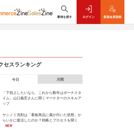
事例を探す
ログイン
新規
会員登録
クセスランキング
今日
月間
「下剋上したいなら、これから数年はボーナスタ
イム」山口義宏さんに聞くマーケターのスキルア
ップ
ヤシノミ洗剤は「看板商品に傷が付いた状態」か
らいかに復活したのか？戦略とプロセスを聞く
NEW