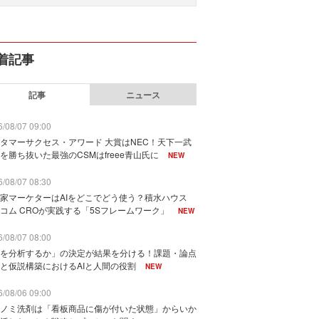
着記事
記事
ニュース
/08/07 09:00
タマーサクセス・アワード 大賞はNEC！天下一武
を勝ち抜いた最強のCSMはfreee青山氏に
NEW
/08/07 08:30
家マーケターはAIをどこでどう使う？積水ハウス
コム CROが実践する「5Sフレームワーク」
NEW
/08/07 08:00
を分析するか」の決定が結果を分ける！課題・論点
と仮説構築におけるAIと人間の役割
NEW
/08/06 09:00
ノミ洗剤は「看板商品に傷が付いた状態」からいか