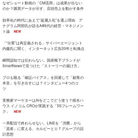
なぜショート動画の「CM流用」は成果が出ない
のか？購買データが示す、店頭売上を動かす条件
効率化の時代にあえて“超属人化”を選ぶ理由 ア
ナグラム阿部氏が語るAI時代の経営・マネジメン
ト論
NEW
「“分業”は再定義される」サイバーエージェント
内藤氏に聞く、インターネット広告20年と転換点
瞬間認知では伝わらない。国産靴下ブランドが
SmartNewsで見つけた「ストーリーの届け方」
プロも陥る「確証バイアス」を回避して「顧客の
本音」を引き出すには？インタビュー4つのコ
ツ
実務家マーケターはAIをどこでどう使う？積水ハ
ウス イノコム CROが実践する「5Sフレームワー
ク」
NEW
一斉配信で終わらせない。LINEを「消費」から
「資産」に変える、カルビーとＵＴグループの設
計思想