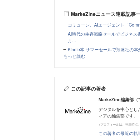
MarkeZineニュース連載記事
コミューン、AIエージェント「Commu
AI時代の生存戦略セールでビジネス
月...
Kindle本 サマーセールで翔泳社の
もっと読む
この記事の著者
MarkeZine編集
デジタルを中心とし
ィアの編集部です。
※プロフィールは、執筆時点
この著者の最近の執