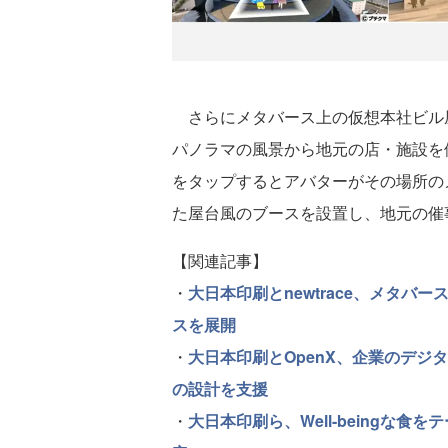
さらにメタバース上の仮想本社ビル屋
パノラマの風景から地元の店・施設を
をタップするとアバターがその場所の
た屋台風のブースを設置し、地元の催
【関連記事】
・
大日本印刷とnewtrace、メタバー
スを展開
・
大日本印刷とOpenX、企業のデジ
の設計を支援
・
大日本印刷ら、Well-beingな