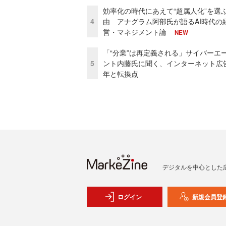
効率化の時代にあえて“超属人化”を選
4
由 アナグラム阿部氏が語るAI時代の
営・マネジメント論
NEW
「“分業”は再定義される」サイバーエ
5
ント内藤氏に聞く、インターネット広告
年と転換点
デジタルを中心とした
ログイン
新規会員登