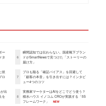
ボー
瞬間認知では伝わらない。国産靴下ブラン
ケタ
6
ドがSmartNewsで見つけた「ストーリーの
届け方」
た状
プロも陥る「確証バイアス」を回避して
プロ
7
「顧客の本音」を引き出すには？インタビ
ュー4つのコツ
果が出
実務家マーケターはAIをどこでどう使う？
上を
8
積水ハウス イノコム CROが実践する「5S
フレームワーク」
NEW