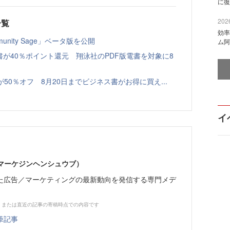
に復
2026
一覧
効率
nity Sage」ベータ版を公開
ム阿
書が40％ポイント還元 翔泳社のPDF版電書を対象に8
本が50％オフ 8月20日までビジネス書がお得に買え...
イ
部（マーケジンヘンシュウブ）
た広告／マーケティングの最新動向を発信する専門メデ
、または直近の記事の寄稿時点での内容です
筆記事