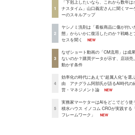
「下剋上したいなら、これから数年は
1
ナスタイム」山口義宏さんに聞くマー
ーのスキルアップ
ヤシノミ洗剤は「看板商品に傷が付い
2
態」からいかに復活したのか？戦略と
セスを聞く
NEW
なぜショート動画の「CM流用」は成
3
ないのか？購買データが示す、店頭売
動かす条件
効率化の時代にあえて“超属人化”を選
4
由 アナグラム阿部氏が語るAI時代の
営・マネジメント論
NEW
実務家マーケターはAIをどこでどう使
5
積水ハウス イノコム CROが実践する「
フレームワーク」
NEW