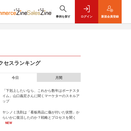
事例を探す
ログイン
新規
会員登録
クセスランキング
今日
月間
「下剋上したいなら、これから数年はボーナスタ
イム」山口義宏さんに聞くマーケターのスキルア
ップ
ヤシノミ洗剤は「看板商品に傷が付いた状態」か
らいかに復活したのか？戦略とプロセスを聞く
NEW