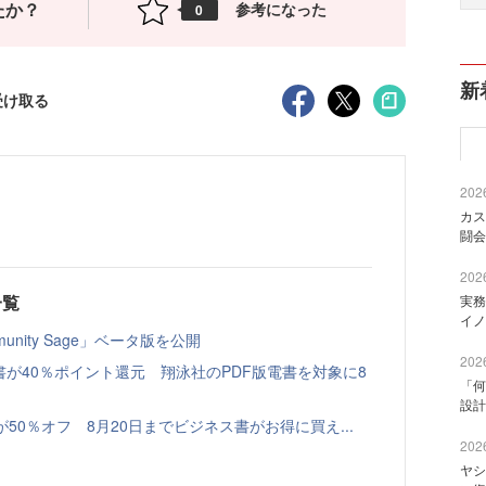
たか？
参考になった
0
新
受け取る
2026
カス
闘会
2026
一覧
実務
イノ
nity Sage」ベータ版を公開
2026
書が40％ポイント還元 翔泳社のPDF版電書を対象に8
「何
設計
本が50％オフ 8月20日までビジネス書がお得に買え...
2026
ヤシ