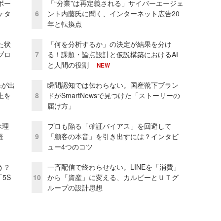
ボー
「“分業”は再定義される」サイバーエージェ
ケタ
6
ント内藤氏に聞く、インターネット広告20
年と転換点
た状
「何を分析するか」の決定が結果を分け
プロ
7
る！課題・論点設計と仮説構築におけるAI
と人間の役割
NEW
果が出
瞬間認知では伝わらない。国産靴下ブラン
上を
8
ドがSmartNewsで見つけた「ストーリーの
届け方」
ぶ理
プロも陥る「確証バイアス」を回避して
経
9
「顧客の本音」を引き出すには？インタビ
ュー4つのコツ
う？
一斉配信で終わらせない。LINEを「消費」
5S
10
から「資産」に変える、カルビーとＵＴグ
ループの設計思想