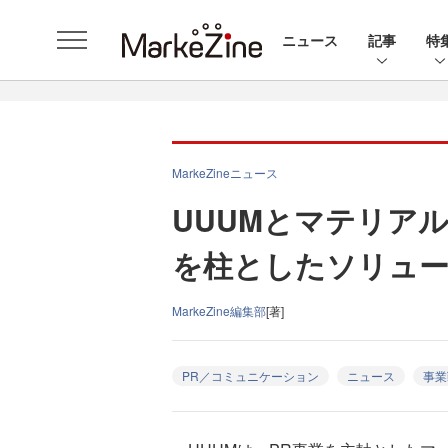
ニュース
記事
特
MarkeZineニュース
UUUMとマテリア
を柱としたソリュー
MarkeZine編集部
[著]
PR／コミュニケーション
ニュース
事業