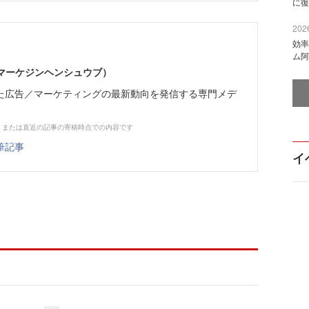
に復
2026
効率
ム阿
部（マーケジンヘンシュウブ）
た広告／マーケティングの最新動向を発信する専門メデ
、または直近の記事の寄稿時点での内容です
筆記事
イ