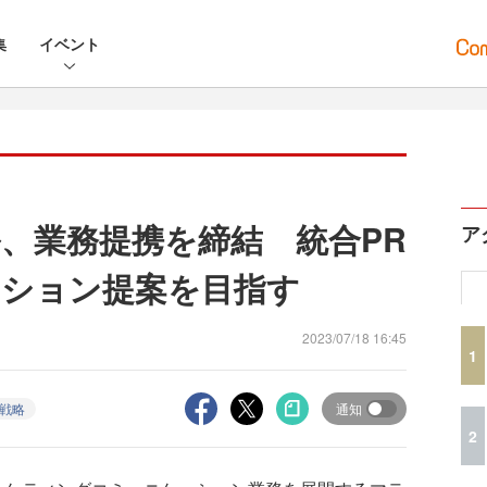
集
イベント
ル、業務提携を締結 統合PR
ア
ション提案を目指す
2023/07/18 16:45
1
戦略
通知
2