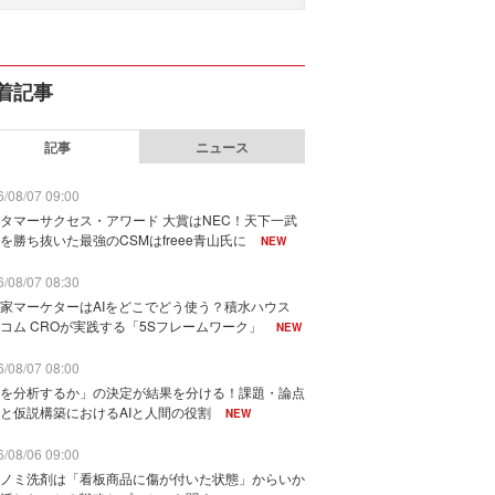
着記事
記事
ニュース
/08/07 09:00
タマーサクセス・アワード 大賞はNEC！天下一武
を勝ち抜いた最強のCSMはfreee青山氏に
NEW
/08/07 08:30
家マーケターはAIをどこでどう使う？積水ハウス
コム CROが実践する「5Sフレームワーク」
NEW
/08/07 08:00
を分析するか」の決定が結果を分ける！課題・論点
と仮説構築におけるAIと人間の役割
NEW
/08/06 09:00
ノミ洗剤は「看板商品に傷が付いた状態」からいか