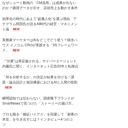
なぜショート動画の「CM流用」は成果が出ない
のか？購買データが示す、店頭売上を動かす条件
効率化の時代にあえて“超属人化”を選ぶ理由 ア
ナグラム阿部氏が語るAI時代の経営・マネジメン
ト論
NEW
実務家マーケターはAIをどこでどう使う？積水ハ
ウス イノコム CROが実践する「5Sフレームワー
ク」
NEW
「“分業”は再定義される」サイバーエージェント
内藤氏に聞く、インターネット広告20年と転換点
「何を分析するか」の決定が結果を分ける！課
題・論点設計と仮説構築におけるAIと人間の役割
NEW
瞬間認知では伝わらない。国産靴下ブランドが
SmartNewsで見つけた「ストーリーの届け方」
プロも陥る「確証バイアス」を回避して「顧客の
本音」を引き出すには？インタビュー4つのコ
ツ