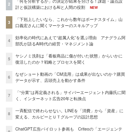
「何を分析するか」の決定が結果を分ける！課題・論点設
2
計と仮説構築におけるAIと人間の役割
NEW
「下剋上したいなら、これから数年はボーナスタイム」山
3
口義宏さんに聞くマーケターのスキルアップ
効率化の時代にあえて“超属人化”を選ぶ理由 アナグラム阿
4
部氏が語るAI時代の経営・マネジメント論
ヤシノミ洗剤は「看板商品に傷が付いた状態」からいかに
5
復活したのか？戦略とプロセスを聞く
なぜショート動画の「CM流用」は成果が出ないのか？購買
6
データが示す、店頭売上を動かす条件
「“分業”は再定義される」サイバーエージェント内藤氏に聞
7
く、インターネット広告20年と転換点
一斉配信で終わらせない。LINEを「消費」から「資産」に
8
変える、カルビーとＵＴグループの設計思想
ChatGPT広告パイロット参画も Criteoの「エージェンテ
9