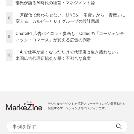
部氏が語るAI時代の経営・マネジメント論
一斉配信で終わらせない。LINEを「消費」から「資産」に
8
変える、カルビーとＵＴグループの設計思想
ChatGPT広告パイロット参画も Criteoの「エージェンテ
9
ィック・コマース」が変える広告の判断
「AIで仕事が速くなっただけで代理店は生き残れない」
10
米国広告代理店協会が暴く不都合な真実
デジタルを中心とした広告／マーケティングの最新動向を
発信するマーケティング専門メディアです。