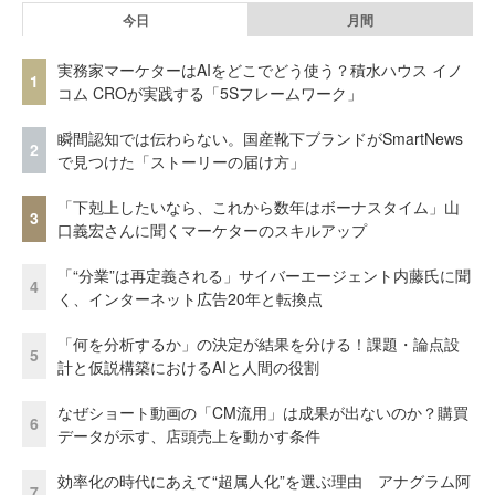
今日
月間
実務家マーケターはAIをどこでどう使う？積水ハウス イノ
1
コム CROが実践する「5Sフレームワーク」
瞬間認知では伝わらない。国産靴下ブランドがSmartNews
2
で見つけた「ストーリーの届け方」
「下剋上したいなら、これから数年はボーナスタイム」山
3
口義宏さんに聞くマーケターのスキルアップ
「“分業”は再定義される」サイバーエージェント内藤氏に聞
4
く、インターネット広告20年と転換点
「何を分析するか」の決定が結果を分ける！課題・論点設
5
計と仮説構築におけるAIと人間の役割
なぜショート動画の「CM流用」は成果が出ないのか？購買
6
データが示す、店頭売上を動かす条件
効率化の時代にあえて“超属人化”を選ぶ理由 アナグラム阿
7