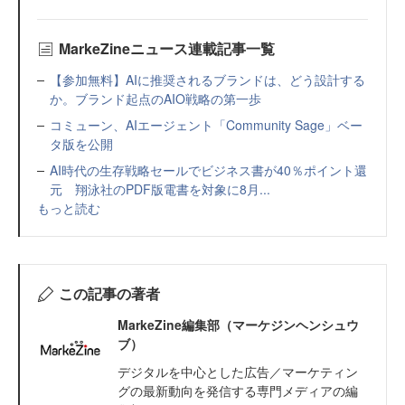
MarkeZineニュース連載記事一覧
【参加無料】AIに推奨されるブランドは、どう設計する
か。ブランド起点のAIO戦略の第一歩
コミューン、AIエージェント「Community Sage」ベー
タ版を公開
AI時代の生存戦略セールでビジネス書が40％ポイント還
元 翔泳社のPDF版電書を対象に8月...
もっと読む
この記事の著者
MarkeZine編集部（マーケジンヘンシュウ
ブ）
デジタルを中心とした広告／マーケティン
グの最新動向を発信する専門メディアの編