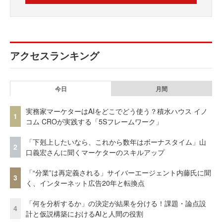
アクセスランキング
今日
月間
実務家マーケターはAIをどこでどう使う？積水ハウス イノ
1
コム CROが実践する「5Sフレームワーク」
「下剋上したいなら、これから数年はボーナスタイム」山
2
口義宏さんに聞くマーケターのスキルアップ
「“分業”は再定義される」サイバーエージェント内藤氏に聞
3
く、インターネット広告20年と転換点
「何を分析するか」の決定が結果を分ける！課題・論点設
4
計と仮説構築におけるAIと人間の役割