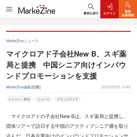
新規
事例を探す
ログイン
会員登録
MarkeZineニュース
マイクロアド子会社New B、スギ薬
局と提携 中国シニア向けインバウ
ンドプロモーションを支援
MarkeZine編集部
[著]
2025/03/25 10:45
レジャー・観光
ニュース
ドラッグストア
マイクロアドの子会社New Bは、スギ薬局と提携し、
団体ツアーで訪日する中国のアクティブシニア層を取り
込んだ、日本企業向けのインバウンドプロモーションサ