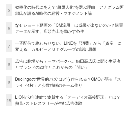
効率化の時代にあえて“超属人化”を選ぶ理由 アナグラム阿
5
部氏が語るAI時代の経営・マネジメント論
なぜショート動画の「CM流用」は成果が出ないのか？購買
6
データが示す、店頭売上を動かす条件
一斉配信で終わらせない。LINEを「消費」から「資産」に
7
変える、カルビーとＵＴグループの設計思想
広告は劇場からテーマパークへ。細田高広氏に聞く生活者
8
とブランドの20年とこれからの「問い」
Duolingoの“世界的バズ”はどう作られる？CMOが語る「ス
9
ライド4枚」と少数精鋭のチーム作り
LIONが3年連続で協賛する「オーディオ高校野球」とは？
10
熱量×ストレスフリーが生む広告体験