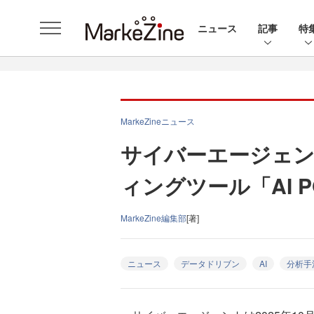
ニュース
記事
特
MarkeZineニュース
サイバーエージェン
ィングツール「AI PO
MarkeZine編集部
[著]
ニュース
データドリブン
AI
分析手