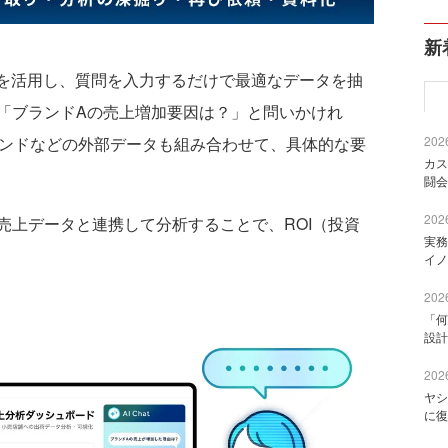
新
を活用し、質問を入力するだけで最適なデータを抽
「ブランドAの売上増加要因は？」と問いかけれ
レンドなどの外部データも組み合わせて、具体的な要
2026
カス
闘会
2026
上データと連携して分析することで、ROI（投資
実務
イノ
2026
「何
設計
2026
ヤシ
に復