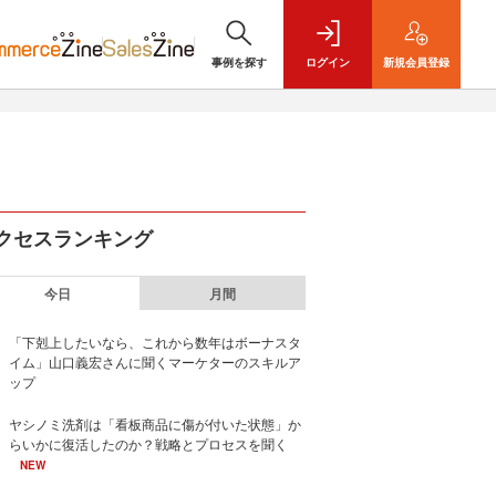
事例を探す
ログイン
新規
会員登録
クセスランキング
今日
月間
「下剋上したいなら、これから数年はボーナスタ
イム」山口義宏さんに聞くマーケターのスキルア
ップ
ヤシノミ洗剤は「看板商品に傷が付いた状態」か
らいかに復活したのか？戦略とプロセスを聞く
NEW