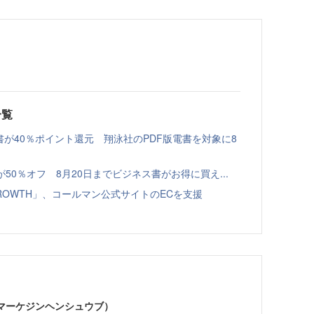
一覧
書が40％ポイント還元 翔泳社のPDF版電書を対象に8
本が50％オフ 8月20日までビジネス書がお得に買え...
GROWTH」、コールマン公式サイトのECを支援
部（マーケジンヘンシュウブ）