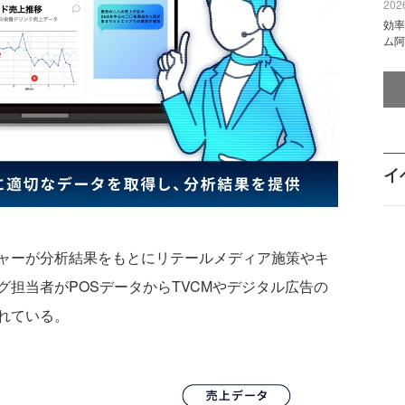
2026
効率
ム阿
イ
ャーが分析結果をもとにリテールメディア施策やキ
担当者がPOSデータからTVCMやデジタル広告の
れている。