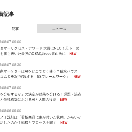
着記事
記事
ニュース
/08/07 09:00
タマーサクセス・アワード 大賞はNEC！天下一武
を勝ち抜いた最強のCSMはfreee青山氏に
NEW
/08/07 08:30
家マーケターはAIをどこでどう使う？積水ハウス
コム CROが実践する「5Sフレームワーク」
NEW
/08/07 08:00
を分析するか」の決定が結果を分ける！課題・論点
と仮説構築におけるAIと人間の役割
NEW
/08/06 09:00
ノミ洗剤は「看板商品に傷が付いた状態」からいか
活したのか？戦略とプロセスを聞く
NEW