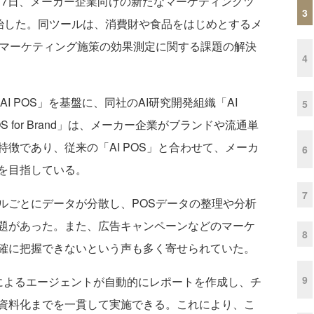
月7日、メーカー企業向けの新たなマーケティングツ
3
の提供を開始した。同ツールは、消費財や食品をはじめとするメ
やマーケティング施策の効果測定に関する課題の解決
4
I POS」を基盤に、同社のAI研究開発組織「AI
5
S for Brand」は、メーカー企業がブランドや流通単
徴であり、従来の「AI POS」と合わせて、メーカ
6
を目指している。
7
ごとにデータが分散し、POSデータの整理や分析
題があった。また、広告キャンペーンなどのマーケ
8
確に把握できないという声も多く寄せられていた。
9
、生成AIによるエージェントが自動的にレポートを作成し、チ
資料化までを一貫して実施できる。これにより、こ