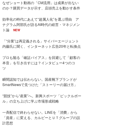
なぜショート動画の「CM流用」は成果が出ない
のか？購買データが示す、店頭売上を動かす条件
効率化の時代にあえて“超属人化”を選ぶ理由 ア
ナグラム阿部氏が語るAI時代の経営・マネジメン
ト論
NEW
「“分業”は再定義される」サイバーエージェント
内藤氏に聞く、インターネット広告20年と転換点
プロも陥る「確証バイアス」を回避して「顧客の
本音」を引き出すには？インタビュー4つのコ
ツ
瞬間認知では伝わらない。国産靴下ブランドが
SmartNewsで見つけた「ストーリーの届け方」
“競技”から“産業”へ。新興スポーツ「ピックルボー
ル」の立ち上げに学ぶ市場形成戦略
一斉配信で終わらせない。LINEを「消費」から
「資産」に変える、カルビーとＵＴグループの設
計思想