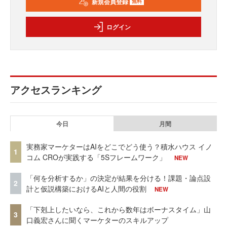
新規会員登録
無料
ログイン
アクセスランキング
今日
月間
実務家マーケターはAIをどこでどう使う？積水ハウス イノ
1
コム CROが実践する「5Sフレームワーク」
NEW
「何を分析するか」の決定が結果を分ける！課題・論点設
2
計と仮説構築におけるAIと人間の役割
NEW
「下剋上したいなら、これから数年はボーナスタイム」山
3
口義宏さんに聞くマーケターのスキルアップ