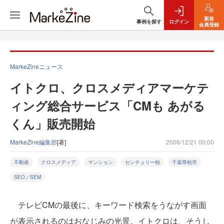
新規
事例を探す
ログイン
会員登録
MarkeZineニュース
イトクロ、クロスメディアマーケテ
ィング総合サービス「CMも あがる
くん」販売開始
MarkeZine編集部
[著]
2006/12/21 00:00
不動産
クロスメディア
マンション
センチュリー柏
千葉県柏市
SEO／SEM
テレビCMの最後に、キーワード検索をうながす画面
が表示されるのはおなじみの光景。イトクロは、そうし