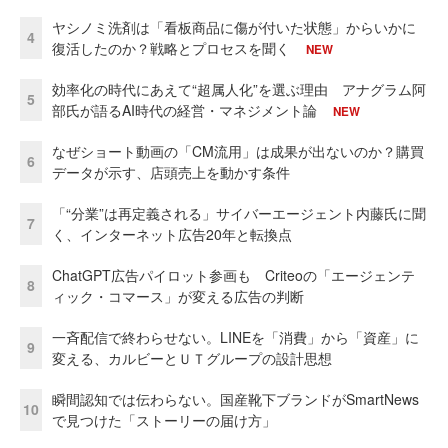
ヤシノミ洗剤は「看板商品に傷が付いた状態」からいかに
4
復活したのか？戦略とプロセスを聞く
NEW
効率化の時代にあえて“超属人化”を選ぶ理由 アナグラム阿
5
部氏が語るAI時代の経営・マネジメント論
NEW
なぜショート動画の「CM流用」は成果が出ないのか？購買
6
データが示す、店頭売上を動かす条件
「“分業”は再定義される」サイバーエージェント内藤氏に聞
7
く、インターネット広告20年と転換点
ChatGPT広告パイロット参画も Criteoの「エージェンテ
8
ィック・コマース」が変える広告の判断
一斉配信で終わらせない。LINEを「消費」から「資産」に
9
変える、カルビーとＵＴグループの設計思想
瞬間認知では伝わらない。国産靴下ブランドがSmartNews
10
で見つけた「ストーリーの届け方」