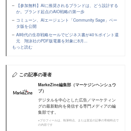
【参加無料】AIに推奨されるブランドは、どう設計する
か。ブランド起点のAIO戦略の第一歩
コミューン、AIエージェント「Community Sage」ベー
タ版を公開
AI時代の生存戦略セールでビジネス書が40％ポイント還
元 翔泳社のPDF版電書を対象に8月...
もっと読む
この記事の著者
MarkeZine編集部（マーケジンヘンシュウ
ブ）
デジタルを中心とした広告／マーケティン
グの最新動向を発信する専門メディアの編
集部です。
※プロフィールは、執筆時点、または直近の記事の寄稿時点で
の内容です