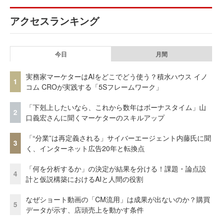
アクセスランキング
今日
月間
実務家マーケターはAIをどこでどう使う？積水ハウス イノ
1
コム CROが実践する「5Sフレームワーク」
「下剋上したいなら、これから数年はボーナスタイム」山
2
口義宏さんに聞くマーケターのスキルアップ
「“分業”は再定義される」サイバーエージェント内藤氏に聞
3
く、インターネット広告20年と転換点
「何を分析するか」の決定が結果を分ける！課題・論点設
4
計と仮説構築におけるAIと人間の役割
なぜショート動画の「CM流用」は成果が出ないのか？購買
5
データが示す、店頭売上を動かす条件