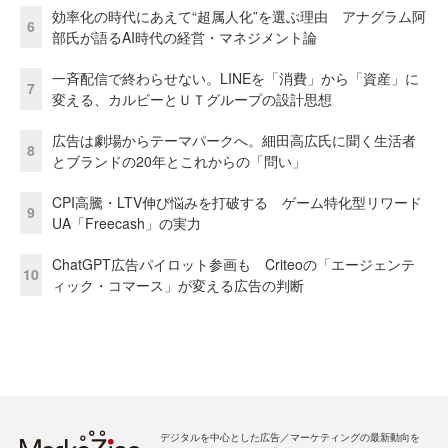
効率化の時代にあえて“超属人化”を選ぶ理由 アナグラム阿
6
部氏が語るAI時代の経営・マネジメント論
一斉配信で終わらせない。LINEを「消費」から「資産」に
7
変える、カルビーとＵＴグループの設計思想
広告は劇場からテーマパークへ。細田高広氏に聞く生活者
8
とブランドの20年とこれからの「問い」
CPI高騰・LTV伸び悩みを打破する ゲーム特化型リワード
9
UA「Freecash」の実力
ChatGPT広告パイロット参画も Criteoの「エージェンテ
10
ィック・コマース」が変える広告の判断
デジタルを中心とした広告／マーケティングの最新動向を