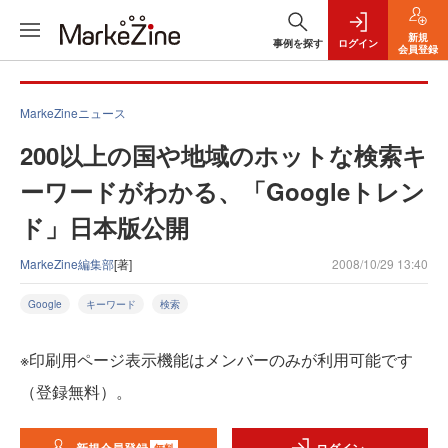
新規
事例を探す
ログイン
会員登録
MarkeZineニュース
200以上の国や地域のホットな検索キ
ーワードがわかる、「Googleトレン
ド」日本版公開
MarkeZine編集部
[著]
2008/10/29 13:40
Google
キーワード
検索
※印刷用ページ表示機能はメンバーのみが利用可能です
（登録無料）。
無料