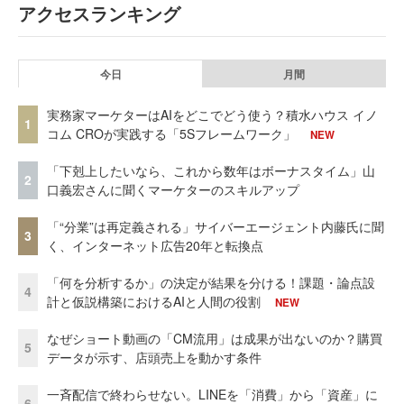
アクセスランキング
今日
月間
実務家マーケターはAIをどこでどう使う？積水ハウス イノ
1
コム CROが実践する「5Sフレームワーク」
NEW
「下剋上したいなら、これから数年はボーナスタイム」山
2
口義宏さんに聞くマーケターのスキルアップ
「“分業”は再定義される」サイバーエージェント内藤氏に聞
3
く、インターネット広告20年と転換点
「何を分析するか」の決定が結果を分ける！課題・論点設
4
計と仮説構築におけるAIと人間の役割
NEW
なぜショート動画の「CM流用」は成果が出ないのか？購買
5
データが示す、店頭売上を動かす条件
一斉配信で終わらせない。LINEを「消費」から「資産」に
6