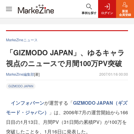
新規
事例を探す
ログイン
会員登録
MarkeZineニュース
「GIZMODO JAPAN」、ゆるキャラ
視点のニュースで月間100万PV突破
MarkeZine編集部
[著]
2007/01/16 00:00
GIZMODO JAPAN
インフォバーン
が運営する「
GIZMODO JAPAN（ギズ
モード・ジャパン）
」は、2006年7月の運営開始から166
日目の1月13日、月間PV（31日間の累積PV）が100万を
突破したことを、1月16日に発表した。