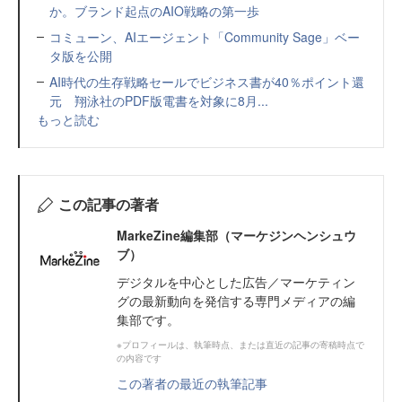
か。ブランド起点のAIO戦略の第一歩
コミューン、AIエージェント「Community Sage」ベー
タ版を公開
AI時代の生存戦略セールでビジネス書が40％ポイント還
元 翔泳社のPDF版電書を対象に8月...
もっと読む
この記事の著者
MarkeZine編集部（マーケジンヘンシュウ
ブ）
デジタルを中心とした広告／マーケティン
グの最新動向を発信する専門メディアの編
集部です。
※プロフィールは、執筆時点、または直近の記事の寄稿時点で
の内容です
この著者の最近の執筆記事