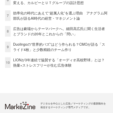
変える、カルビーとＵＴグループの設計思想
効率化の時代にあえて“超属人化”を選ぶ理由 アナグラム阿
7
部氏が語るAI時代の経営・マネジメント論
広告は劇場からテーマパークへ。細田高広氏に聞く生活者
8
とブランドの20年とこれからの「問い」
Duolingoの“世界的バズ”はどう作られる？CMOが語る「ス
9
ライド4枚」と少数精鋭のチーム作り
LIONが3年連続で協賛する「オーディオ高校野球」とは？
10
熱量×ストレスフリーが生む広告体験
デジタルを中心とした広告／マーケティングの最新動向を
発信するマーケティング専門メディアです。