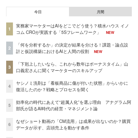
今日
月間
実務家マーケターはAIをどこでどう使う？積水ハウス イノ
1
コム CROが実践する「5Sフレームワーク」
NEW
「何を分析するか」の決定が結果を分ける！課題・論点設
2
計と仮説構築におけるAIと人間の役割
NEW
「下剋上したいなら、これから数年はボーナスタイム」山
3
口義宏さんに聞くマーケターのスキルアップ
ヤシノミ洗剤は「看板商品に傷が付いた状態」からいかに
4
復活したのか？戦略とプロセスを聞く
効率化の時代にあえて“超属人化”を選ぶ理由 アナグラム阿
5
部氏が語るAI時代の経営・マネジメント論
なぜショート動画の「CM流用」は成果が出ないのか？購買
6
データが示す、店頭売上を動かす条件