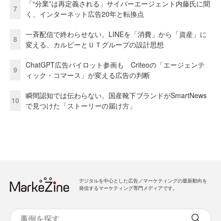
「“分業”は再定義される」サイバーエージェント内藤氏に聞
7
く、インターネット広告20年と転換点
一斉配信で終わらせない。LINEを「消費」から「資産」に
8
変える、カルビーとＵＴグループの設計思想
ChatGPT広告パイロット参画も Criteoの「エージェンテ
9
ィック・コマース」が変える広告の判断
瞬間認知では伝わらない。国産靴下ブランドがSmartNews
10
で見つけた「ストーリーの届け方」
デジタルを中心とした広告／マーケティングの最新動向を
発信するマーケティング専門メディアです。