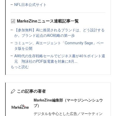
NFL日本公式サイト
MarkeZineニュース連載記事一覧
【参加無料】AIに推奨されるブランドは、どう設計する
か。ブランド起点のAIO戦略の第一歩
コミューン、AIエージェント「Community Sage」ベー
タ版を公開
AI時代の生存戦略セールでビジネス書が40％ポイント還
元 翔泳社のPDF版電書を対象に8月...
もっと読む
この記事の著者
MarkeZine編集部（マーケジンヘンシュウ
ブ）
デジタルを中心とした広告／マーケティン