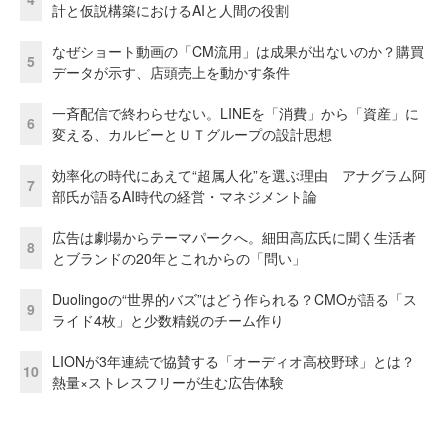
計と仮説構築におけるAIと人間の役割
なぜショート動画の「CM流用」は成果が出ないのか？購買
5
データが示す、店頭売上を動かす条件
一斉配信で終わらせない。LINEを「消費」から「資産」に
6
変える、カルビーとＵＴグループの設計思想
効率化の時代にあえて“超属人化”を選ぶ理由 アナグラム阿
7
部氏が語るAI時代の経営・マネジメント論
広告は劇場からテーマパークへ。細田高広氏に聞く生活者
8
とブランドの20年とこれからの「問い」
Duolingoの“世界的バズ”はどう作られる？CMOが語る「ス
9
ライド4枚」と少数精鋭のチーム作り
LIONが3年連続で協賛する「オーディオ高校野球」とは？
10
熱量×ストレスフリーが生む広告体験