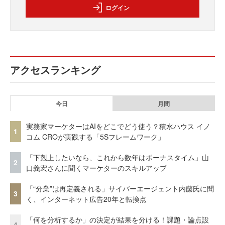
ログイン
アクセスランキング
今日
月間
実務家マーケターはAIをどこでどう使う？積水ハウス イノ
1
コム CROが実践する「5Sフレームワーク」
「下剋上したいなら、これから数年はボーナスタイム」山
2
口義宏さんに聞くマーケターのスキルアップ
「“分業”は再定義される」サイバーエージェント内藤氏に聞
3
く、インターネット広告20年と転換点
「何を分析するか」の決定が結果を分ける！課題・論点設
4