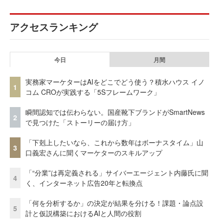
アクセスランキング
今日
月間
実務家マーケターはAIをどこでどう使う？積水ハウス イノ
1
コム CROが実践する「5Sフレームワーク」
瞬間認知では伝わらない。国産靴下ブランドがSmartNews
2
で見つけた「ストーリーの届け方」
「下剋上したいなら、これから数年はボーナスタイム」山
3
口義宏さんに聞くマーケターのスキルアップ
「“分業”は再定義される」サイバーエージェント内藤氏に聞
4
く、インターネット広告20年と転換点
「何を分析するか」の決定が結果を分ける！課題・論点設
5
計と仮説構築におけるAIと人間の役割