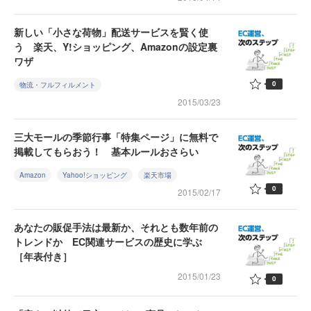
新しい「小さな荷物」配送サービスを賢く使
う 楽天、Y!ショッピング、Amazonの設定裏
ワザ
0
物流・フルフィルメント
2015/03/23
三大モールの季節行事「特集ページ」に無料で
掲載してもらおう！ 基本ルールおさらい
Amazon
Yahoo!ショッピング
楽天市場
0
2015/02/17
あなたの販促手法は最新か、それとも数年前の
トレンドか EC関連サービスの歴史に学ぶ
［年表付き］
2015/01/23
0