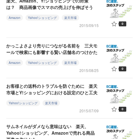
楽天、Amazon、Y!ショッピングでの対策
は？ 商品画像でスマホの売上げを伸ばそう
Amazon
Yahoo!ショッピング
楽天市場
0
2015/09/15
かっこよさより売りにつながる名前を 三大モ
ールで検索にも影響する賢い店舗名のつけかた
Amazon
Yahoo!ショッピング
楽天市場
0
2015/08/25
お客様との送料のトラブルを防ぐために 楽天
市場とY!ショッピングにおける設定のひと工夫
Yahoo!ショッピング
楽天市場
0
2015/07/09
サムネイルがダメなら意味はない 楽天、
Yahoo!ショッピング、Amazonで売れる商品