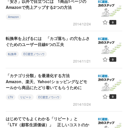
「安さ」以外で目立つには 1商品1ページの
Amazonで売上アップする2つの方法
Amazon
0
2014/12/24
転換率を上げるには 「カゴ落ち」の穴をふさ
ぐためのユーザー目線6つの工夫
転換率
EC運営ノウハウ
0
2014/11/21
「カテゴリ分類」を最適化する方法
Amazon、楽天、Yahoo!ショッピングなどモ
ールから商品にたどり着いてもらうために
0
LTV
リピート
EC運営ノウハウ
2014/10/24
はじめてでもよくわかる「リピート」と
「LTV（顧客生涯価値）」 正しいコストのか