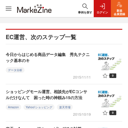
新規
事例を探す
ログイン
会員登録
EC運営、次のステップ一覧
今日からはじめる商品データ編集 秀丸テクニ
ック基本のキ
データ分析
0
2015/11/11
ショッピングモール運営、相談先がECコンサ
ルだけなんて 困った時の神頼み15の方法
Amazon
Yahoo!ショッピング
楽天市場
0
2015/10/19