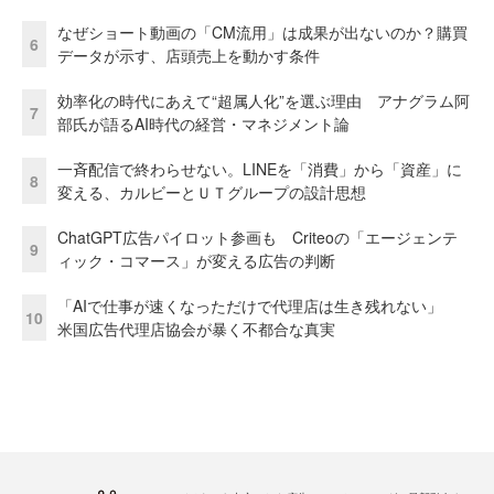
なぜショート動画の「CM流用」は成果が出ないのか？購買
6
データが示す、店頭売上を動かす条件
効率化の時代にあえて“超属人化”を選ぶ理由 アナグラム阿
7
部氏が語るAI時代の経営・マネジメント論
一斉配信で終わらせない。LINEを「消費」から「資産」に
8
変える、カルビーとＵＴグループの設計思想
ChatGPT広告パイロット参画も Criteoの「エージェンテ
9
ィック・コマース」が変える広告の判断
「AIで仕事が速くなっただけで代理店は生き残れない」
10
米国広告代理店協会が暴く不都合な真実