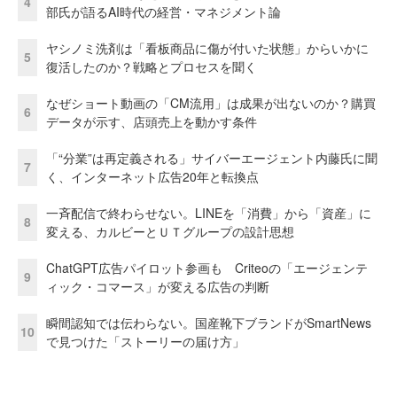
4
部氏が語るAI時代の経営・マネジメント論
ヤシノミ洗剤は「看板商品に傷が付いた状態」からいかに
5
復活したのか？戦略とプロセスを聞く
なぜショート動画の「CM流用」は成果が出ないのか？購買
6
データが示す、店頭売上を動かす条件
「“分業”は再定義される」サイバーエージェント内藤氏に聞
7
く、インターネット広告20年と転換点
一斉配信で終わらせない。LINEを「消費」から「資産」に
8
変える、カルビーとＵＴグループの設計思想
ChatGPT広告パイロット参画も Criteoの「エージェンテ
9
ィック・コマース」が変える広告の判断
瞬間認知では伝わらない。国産靴下ブランドがSmartNews
10
で見つけた「ストーリーの届け方」