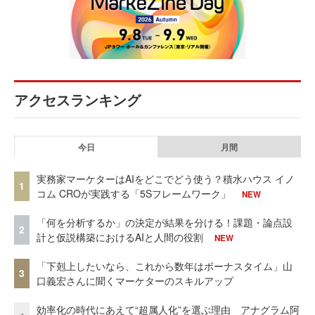
アクセスランキング
今日
月間
実務家マーケターはAIをどこでどう使う？積水ハウス イノ
1
コム CROが実践する「5Sフレームワーク」
NEW
「何を分析するか」の決定が結果を分ける！課題・論点設
2
計と仮説構築におけるAIと人間の役割
NEW
「下剋上したいなら、これから数年はボーナスタイム」山
3
口義宏さんに聞くマーケターのスキルアップ
効率化の時代にあえて“超属人化”を選ぶ理由 アナグラム阿