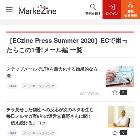
新規
事例を探す
ログイン
会員登録
［ECzine Press Summer 2020］ECで困っ
たらこの1冊!メール編 一覧
ステップメールでLTVを最大化する効果的な方
法
CRM
メールマーケティング
0
2020/07/31
チラ見せした個性への反応が次のネタを生む
毎日メルマガ歴6年の運営堂森野さんに聞く
「伝え続ける」コツ
0
CRM
メールマーケティング