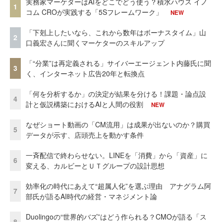
実務家マーケターはAIをどこでどう使う？積水ハウス イノ
1
コム CROが実践する「5Sフレームワーク」
NEW
「下剋上したいなら、これから数年はボーナスタイム」山
2
口義宏さんに聞くマーケターのスキルアップ
「“分業”は再定義される」サイバーエージェント内藤氏に聞
3
く、インターネット広告20年と転換点
「何を分析するか」の決定が結果を分ける！課題・論点設
4
計と仮説構築におけるAIと人間の役割
NEW
なぜショート動画の「CM流用」は成果が出ないのか？購買
5
データが示す、店頭売上を動かす条件
一斉配信で終わらせない。LINEを「消費」から「資産」に
6
変える、カルビーとＵＴグループの設計思想
効率化の時代にあえて“超属人化”を選ぶ理由 アナグラム阿
7
部氏が語るAI時代の経営・マネジメント論
Duolingoの“世界的バズ”はどう作られる？CMOが語る「ス
8