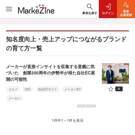
新規
事例を探す
ログイン
会員登録
知名度向上・売上アップにつながるブランド
の育て方一覧
メーカーが直接インサイトを収集する意義に気
づいた 創業200周年の伊勢半が得た自社EC展
開の可能性
0
コスメ
D2C
自社ECサイト
メーカーEC
メーカー
2025/02/04
1件中1～1件を表示