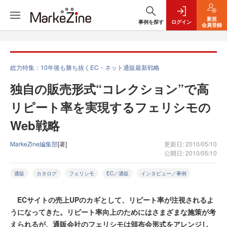
新規
事例を探す
ログイン
会員登録
総力特集：10年後も勝ち抜くEC・ネット通販最新戦略
独自の販売形式“コレクション”で高
リピート率を実現するフェリシモの
Web戦略
MarkeZine編集部
[著]
更新日: 2010/05/10
公開日: 2010/05/10
通販
カタログ
フェリシモ
EC／通販
インタビュー／事例
ECサイトの売上UPのカギとして、リピート率が注視されるよ
うになってきた。リピート率向上のためにはさまざまな施策が考
えられるが、通販会社のフェリシモは頒布会形式をアレンジし