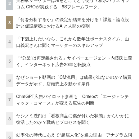
2
コム CROが実践する「5Sフレームワーク」
「何を分析するか」の決定が結果を分ける！課題・論点設
3
計と仮説構築におけるAIと人間の役割
「下剋上したいなら、これから数年はボーナスタイム」山
4
口義宏さんに聞くマーケターのスキルアップ
「“分業”は再定義される」サイバーエージェント内藤氏に聞
5
く、インターネット広告20年と転換点
なぜショート動画の「CM流用」は成果が出ないのか？購買
6
データが示す、店頭売上を動かす条件
ChatGPT広告パイロット参画も Criteoの「エージェンテ
7
ィック・コマース」が変える広告の判断
ヤシノミ洗剤は「看板商品に傷が付いた状態」からいかに
8
復活したのか？戦略とプロセスを聞く
効率化の時代にあえて“超属人化”を選ぶ理由 アナグラム阿
9