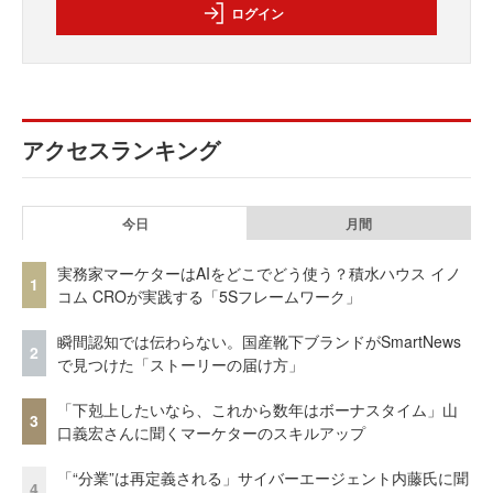
ログイン
アクセスランキング
今日
月間
実務家マーケターはAIをどこでどう使う？積水ハウス イノ
1
コム CROが実践する「5Sフレームワーク」
瞬間認知では伝わらない。国産靴下ブランドがSmartNews
2
で見つけた「ストーリーの届け方」
「下剋上したいなら、これから数年はボーナスタイム」山
3
口義宏さんに聞くマーケターのスキルアップ
「“分業”は再定義される」サイバーエージェント内藤氏に聞
4