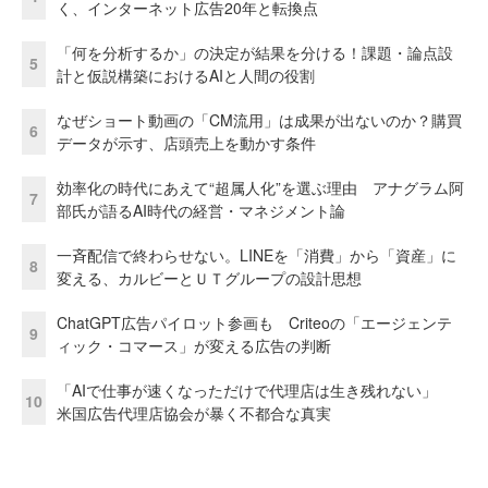
く、インターネット広告20年と転換点
「何を分析するか」の決定が結果を分ける！課題・論点設
5
計と仮説構築におけるAIと人間の役割
なぜショート動画の「CM流用」は成果が出ないのか？購買
6
データが示す、店頭売上を動かす条件
効率化の時代にあえて“超属人化”を選ぶ理由 アナグラム阿
7
部氏が語るAI時代の経営・マネジメント論
一斉配信で終わらせない。LINEを「消費」から「資産」に
8
変える、カルビーとＵＴグループの設計思想
ChatGPT広告パイロット参画も Criteoの「エージェンテ
9
ィック・コマース」が変える広告の判断
「AIで仕事が速くなっただけで代理店は生き残れない」
10
米国広告代理店協会が暴く不都合な真実