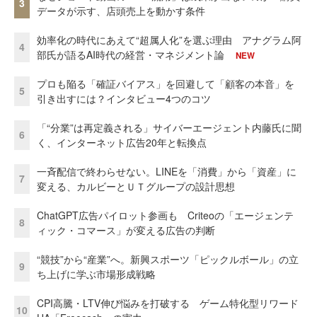
3
データが示す、店頭売上を動かす条件
効率化の時代にあえて“超属人化”を選ぶ理由 アナグラム阿
4
部氏が語るAI時代の経営・マネジメント論
NEW
プロも陥る「確証バイアス」を回避して「顧客の本音」を
5
引き出すには？インタビュー4つのコツ
「“分業”は再定義される」サイバーエージェント内藤氏に聞
6
く、インターネット広告20年と転換点
一斉配信で終わらせない。LINEを「消費」から「資産」に
7
変える、カルビーとＵＴグループの設計思想
ChatGPT広告パイロット参画も Criteoの「エージェンテ
8
ィック・コマース」が変える広告の判断
“競技”から“産業”へ。新興スポーツ「ピックルボール」の立
9
ち上げに学ぶ市場形成戦略
CPI高騰・LTV伸び悩みを打破する ゲーム特化型リワード
10