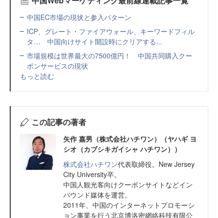
中国Webマーケティング最前線連載記事一覧
中国EC市場の現状と参入パターン
ICP、グレート・ファイアウォール、キーワードフィル
タ… 中国向けサイト開設時にクリアする...
市場規模は世界最大の7500億円！ 中国共同購入クー
ポンサービスの現状
もっと読む
この記事の著者
矢作 嘉男（株式会社ハチワン）（ヤハギ ヨ
シオ（カブシキガイシャ ハチワン））
株式会社ハチワン
代表取締役。New Jersey
City University卒。
中国人観光客向けクーポンサイトなどイン
バウンド媒体を運営。
2011年、中国のインターネットプロモーシ
ョン事業を行う北京博洛密網絡科技有限公