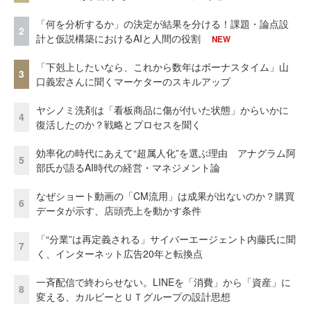
「何を分析するか」の決定が結果を分ける！課題・論点設
2
計と仮説構築におけるAIと人間の役割
NEW
「下剋上したいなら、これから数年はボーナスタイム」山
3
口義宏さんに聞くマーケターのスキルアップ
ヤシノミ洗剤は「看板商品に傷が付いた状態」からいかに
4
復活したのか？戦略とプロセスを聞く
効率化の時代にあえて“超属人化”を選ぶ理由 アナグラム阿
5
部氏が語るAI時代の経営・マネジメント論
なぜショート動画の「CM流用」は成果が出ないのか？購買
6
データが示す、店頭売上を動かす条件
「“分業”は再定義される」サイバーエージェント内藤氏に聞
7
く、インターネット広告20年と転換点
一斉配信で終わらせない。LINEを「消費」から「資産」に
8
変える、カルビーとＵＴグループの設計思想