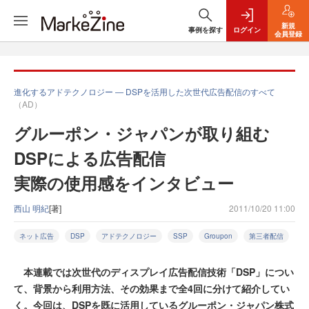
新規
事例を探す
ログイン
会員登録
進化するアドテクノロジー ― DSPを活用した次世代広告配信のすべて
（AD）
グルーポン・ジャパンが取り組む
DSPによる広告配信
実際の使用感をインタビュー
西山 明紀
[著]
2011/10/20 11:00
ネット広告
DSP
アドテクノロジー
SSP
Groupon
第三者配信
本連載では次世代のディスプレイ広告配信技術「DSP」につい
て、背景から利用方法、その効果まで全4回に分けて紹介してい
く。今回は、DSPを既に活用しているグルーポン・ジャパン株式