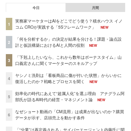
今日
月間
実務家マーケターはAIをどこでどう使う？積水ハウス イノ
1
コム CROが実践する「5Sフレームワーク」
NEW
「何を分析するか」の決定が結果を分ける！課題・論点設
2
計と仮説構築におけるAIと人間の役割
NEW
「下剋上したいなら、これから数年はボーナスタイム」山
3
口義宏さんに聞くマーケターのスキルアップ
ヤシノミ洗剤は「看板商品に傷が付いた状態」からいかに
4
復活したのか？戦略とプロセスを聞く
NEW
効率化の時代にあえて“超属人化”を選ぶ理由 アナグラム阿
5
部氏が語るAI時代の経営・マネジメント論
NEW
なぜショート動画の「CM流用」は成果が出ないのか？購買
6
データが示す、店頭売上を動かす条件
「“分業”は再定義される」サイバーエージェント内藤氏に聞