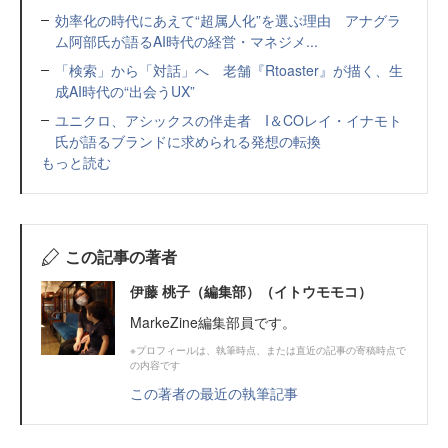
効率化の時代にあえて“超属人化”を選ぶ理由 アナグラ
ム阿部氏が語るAI時代の経営・マネジメ...
「検索」から「対話」へ 老舗『Rtoaster』が描く、生
成AI時代の“出会うUX”
ユニクロ、アシックスの伴走者 I＆COレイ・イナモト
氏が語るブランドに求められる発想の転換
もっと読む
この記事の著者
伊藤 桃子（編集部）（イトウモモコ）
MarkeZine編集部員です。
※プロフィールは、執筆時点、または直近の記事の寄稿時点で
の内容です
この著者の最近の執筆記事