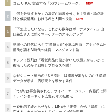
1
コム CROが実践する「5Sフレームワーク」
NEW
「何を分析するか」の決定が結果を分ける！課題・論点設
2
計と仮説構築におけるAIと人間の役割
NEW
「下剋上したいなら、これから数年はボーナスタイム」山
3
口義宏さんに聞くマーケターのスキルアップ
効率化の時代にあえて“超属人化”を選ぶ理由 アナグラム阿
4
部氏が語るAI時代の経営・マネジメント論
ヤシノミ洗剤は「看板商品に傷が付いた状態」からいかに
5
復活したのか？戦略とプロセスを聞く
なぜショート動画の「CM流用」は成果が出ないのか？購買
6
データが示す、店頭売上を動かす条件
「“分業”は再定義される」サイバーエージェント内藤氏に聞
7
く、インターネット広告20年と転換点
一斉配信で終わらせない。LINEを「消費」から「資産」に
8
変える、カルビーとＵＴグループの設計思想