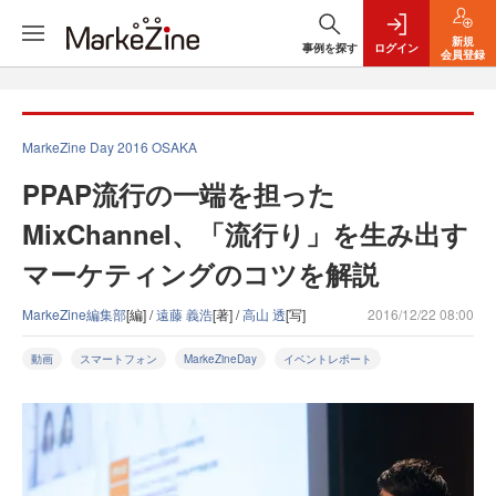
新規
事例を探す
ログイン
会員登録
MarkeZine Day 2016 OSAKA
PPAP流行の一端を担った
MixChannel、「流行り」を生み出す
マーケティングのコツを解説
MarkeZine編集部
[編] /
遠藤 義浩
[著] /
高山 透
[写]
2016/12/22 08:00
動画
スマートフォン
MarkeZineDay
イベントレポート