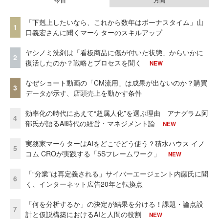
「下剋上したいなら、これから数年はボーナスタイム」山
1
口義宏さんに聞くマーケターのスキルアップ
ヤシノミ洗剤は「看板商品に傷が付いた状態」からいかに
2
復活したのか？戦略とプロセスを聞く
NEW
なぜショート動画の「CM流用」は成果が出ないのか？購買
3
データが示す、店頭売上を動かす条件
効率化の時代にあえて“超属人化”を選ぶ理由 アナグラム阿
4
部氏が語るAI時代の経営・マネジメント論
NEW
実務家マーケターはAIをどこでどう使う？積水ハウス イノ
5
コム CROが実践する「5Sフレームワーク」
NEW
「“分業”は再定義される」サイバーエージェント内藤氏に聞
6
く、インターネット広告20年と転換点
「何を分析するか」の決定が結果を分ける！課題・論点設
7
計と仮説構築におけるAIと人間の役割
NEW