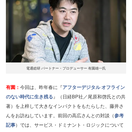
電通総研 パートナー・プロデューサー 有園雄一氏
有園：
今回は、昨年春に『
アフターデジタル オフライン
のない時代に生き残る
』（日経BP社／尾原和啓氏との共
著）を上梓して大きなインパクトをもたらした、藤井さ
んをお訪ねしています。前回の高広さんとの対談（
参考
記事
）では、サービス・ドミナント・ロジックについて