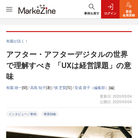
新規
事例を探す
ログイン
会員登録
有園が訊く！
アフター・アフターデジタルの世界
で理解すべき 「UXは経営課題」の意
味
有園 雄一
[聞] /
高島 知子
[著] /
慎 芝賢
[写] /
安成 蓉子（編集部）
[編]
更新日: 2020/03/04
公開日: 2020/03/04
インタビュー／事例
事業戦略