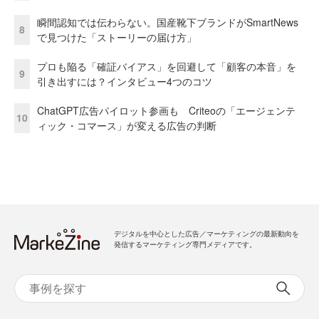
瞬間認知では伝わらない。国産靴下ブランドがSmartNews
8
で見つけた「ストーリーの届け方」
プロも陥る「確証バイアス」を回避して「顧客の本音」を
9
引き出すには？インタビュー4つのコツ
ChatGPT広告パイロット参画も Criteoの「エージェンテ
10
ィック・コマース」が変える広告の判断
デジタルを中心とした広告／マーケティングの最新動向を
発信するマーケティング専門メディアです。