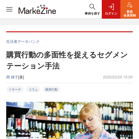
新規
事例を探す
ログイン
会員登録
生活者データバンク
購買行動の多面性を捉えるセグメン
テーション手法
岡 律子
[著]
2020/03/25 15:00
リサーチ
コラム
購買行動