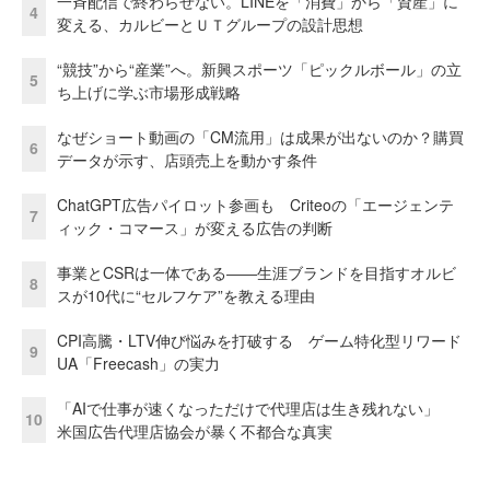
一斉配信で終わらせない。LINEを「消費」から「資産」に
4
変える、カルビーとＵＴグループの設計思想
“競技”から“産業”へ。新興スポーツ「ピックルボール」の立
5
ち上げに学ぶ市場形成戦略
なぜショート動画の「CM流用」は成果が出ないのか？購買
6
データが示す、店頭売上を動かす条件
ChatGPT広告パイロット参画も Criteoの「エージェンテ
7
ィック・コマース」が変える広告の判断
事業とCSRは一体である――生涯ブランドを目指すオルビ
8
スが10代に“セルフケア”を教える理由
CPI高騰・LTV伸び悩みを打破する ゲーム特化型リワード
9
UA「Freecash」の実力
「AIで仕事が速くなっただけで代理店は生き残れない」
10
米国広告代理店協会が暴く不都合な真実