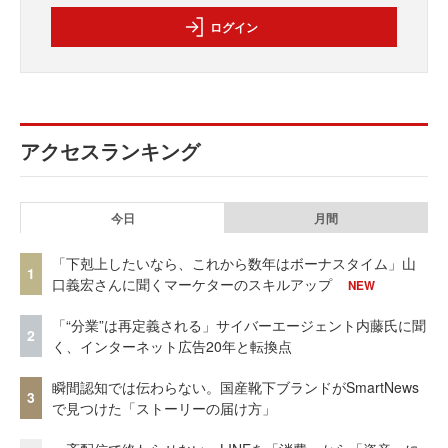
ログイン
アクセスランキング
今日
月間
「下剋上したいなら、これから数年はボーナスタイム」山
1
口義宏さんに聞くマーケターのスキルアップ
NEW
「“分業”は再定義される」サイバーエージェント内藤氏に聞
2
く、インターネット広告20年と転換点
瞬間認知では伝わらない。国産靴下ブランドがSmartNews
3
で見つけた「ストーリーの届け方」