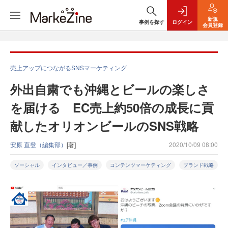
新規
事例を探す
ログイン
会員登録
売上アップにつながるSNSマーケティング
外出自粛でも沖縄とビールの楽しさ
を届ける EC売上約50倍の成長に貢
献したオリオンビールのSNS戦略
安原 直登（編集部）
[著]
2020/10/09 08:00
ソーシャル
インタビュー／事例
コンテンツマーケティング
ブランド戦略