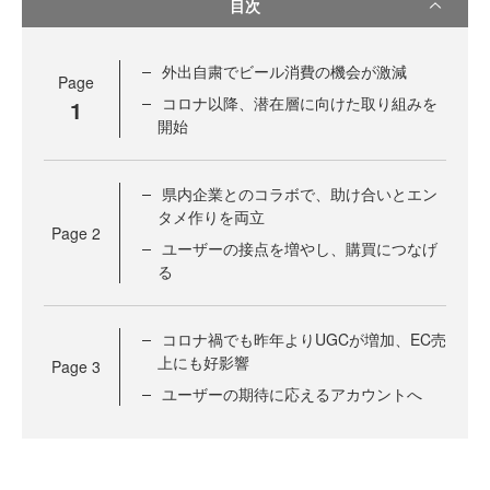
目次
外出自粛でビール消費の機会が激減
Page
コロナ以降、潜在層に向けた取り組みを
1
開始
県内企業とのコラボで、助け合いとエン
タメ作りを両立
Page
2
ユーザーの接点を増やし、購買につなげ
る
コロナ禍でも昨年よりUGCが増加、EC売
上にも好影響
Page
3
ユーザーの期待に応えるアカウントへ