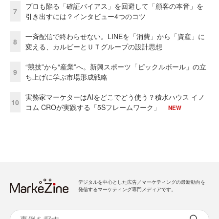
プロも陥る「確証バイアス」を回避して「顧客の本音」を
7
引き出すには？インタビュー4つのコツ
一斉配信で終わらせない。LINEを「消費」から「資産」に
8
変える、カルビーとＵＴグループの設計思想
“競技”から“産業”へ。新興スポーツ「ピックルボール」の立
9
ち上げに学ぶ市場形成戦略
実務家マーケターはAIをどこでどう使う？積水ハウス イノ
10
コム CROが実践する「5Sフレームワーク」
NEW
デジタルを中心とした広告／マーケティングの最新動向を
発信するマーケティング専門メディアです。