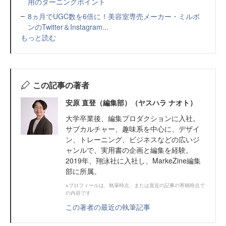
用のターニングポイント
8ヵ月でUGC数を6倍に！美容室専売メーカー・ミルボ
ンのTwitter＆Instagram...
もっと読む
この記事の著者
安原 直登（編集部）（ヤスハラ ナオト）
大学卒業後、編集プロダクションに入社。
サブカルチャー、趣味系を中心に、デザイ
ン、トレーニング、ビジネスなどの広いジ
ャンルで、実用書の企画と編集を経験。
2019年、翔泳社に入社し、MarkeZine編集
部に所属。
※プロフィールは、執筆時点、または直近の記事の寄稿時点で
の内容です
この著者の最近の執筆記事