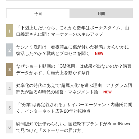
今日
月間
「下剋上したいなら、これから数年はボーナスタイム」山
1
口義宏さんに聞くマーケターのスキルアップ
ヤシノミ洗剤は「看板商品に傷が付いた状態」からいかに
2
復活したのか？戦略とプロセスを聞く
NEW
なぜショート動画の「CM流用」は成果が出ないのか？購買
3
データが示す、店頭売上を動かす条件
効率化の時代にあえて“超属人化”を選ぶ理由 アナグラム阿
4
部氏が語るAI時代の経営・マネジメント論
NEW
「“分業”は再定義される」サイバーエージェント内藤氏に聞
5
く、インターネット広告20年と転換点
瞬間認知では伝わらない。国産靴下ブランドがSmartNews
6
で見つけた「ストーリーの届け方」