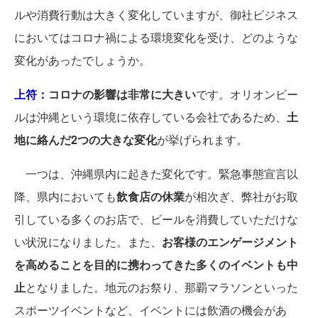
ルや消費行動は大きく変化していますが、御社ビジネス
においてはコロナ禍による環境変化を受け、どのような
変化があったでしょうか。
上符：
コロナの影響は非常に大きい
です。オリオンビー
ルは沖縄という環境に依存している会社であるため、
土
地に絡んだ2つの大きな変化
が挙げられます。
一つは、沖縄県内に起きた変化です。緊急事態宣言以
降、県内においても
飲食店の休業
が相次ぎ、弊社がお取
引している多くのお店で、ビールを消費していただけな
い状況になりました。また、
お客様のエンゲージメント
を高めることを目的に携わってきた多くのイベントも中
止
となりました。地元のお祭り、那覇マラソンといった
スポーツイベントなど、イベントには飲酒の機会があ